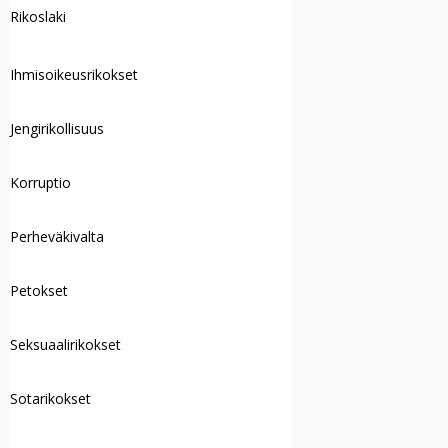
Rikoslaki
Ihmisoikeusrikokset
Jengirikollisuus
Korruptio
Perheväkivalta
Petokset
Seksuaalirikokset
Sotarikokset