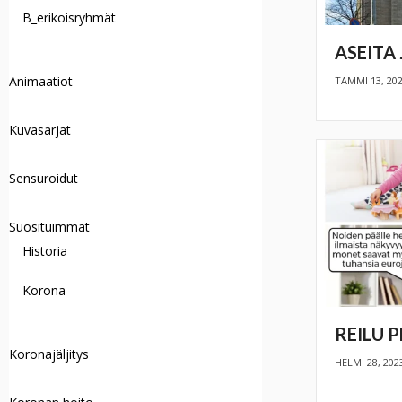
B_erikoisryhmät
ASEITA
Animaatiot
TAMMI 13, 20
Kuvasarjat
Sensuroidut
Suosituimmat
Historia
Korona
REILU P
Koronajäljitys
HELMI 28, 202