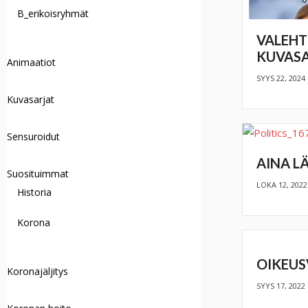
B_erikoisryhmät
VALEHT
KUVAS
Animaatiot
SYYS 22, 2024
Kuvasarjat
Sensuroidut
AINA L
Suosituimmat
LOKA 12, 2022
Historia
Korona
OIKEUS
Koronajäljitys
SYYS 17, 2022