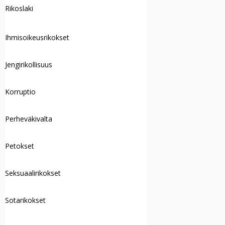
Rikoslaki
Ihmisoikeusrikokset
Jengirikollisuus
Korruptio
Perheväkivalta
Petokset
Seksuaalirikokset
Sotarikokset