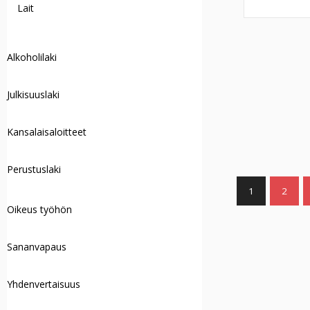
Lait
Alkoholilaki
Julkisuuslaki
Kansalaisaloitteet
Perustuslaki
1
2
Oikeus työhön
Sananvapaus
Yhdenvertaisuus