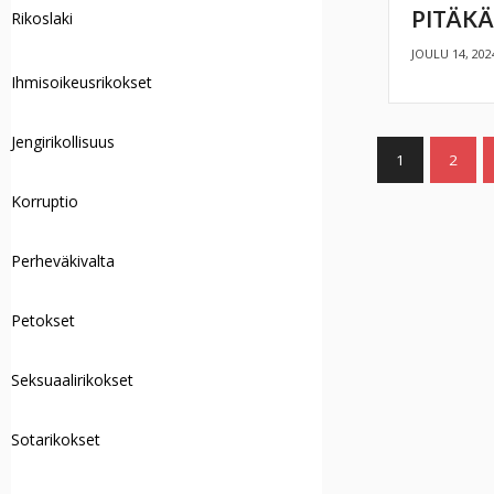
PITÄKÄ
Rikoslaki
JOULU 14, 202
Ihmisoikeusrikokset
Jengirikollisuus
1
2
Korruptio
Perheväkivalta
Petokset
Seksuaalirikokset
Sotarikokset