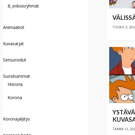
B_erikoisryhmät
VÄLISS
Animaatiot
TOUKO 3, 202
Kuvasarjat
Sensuroidut
Suosituimmat
Historia
Korona
YSTÄVÄ
KUVAS
Koronajäljitys
TAMMI 12, 20