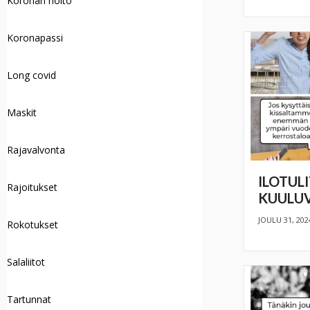
Koronan hoito
Koronapassi
Long covid
Maskit
Rajavalvonta
ILOTUL
Rajoitukset
KUULUV
JOULU 31, 202
Rokotukset
Salaliitot
Tartunnat