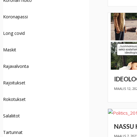
Koronan hoito
Koronapassi
Long covid
Maskit
Rajavalvonta
IDEOLO
Rajoitukset
MAALIS 12, 20
Rokotukset
Salaliitot
NASSU 
Tartunnat
MAALIS 7, 202