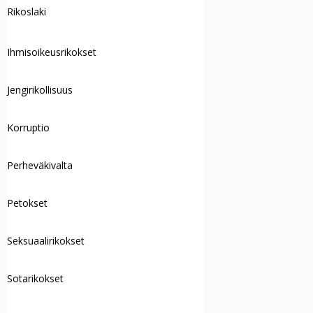
Rikoslaki
Ihmisoikeusrikokset
Jengirikollisuus
Korruptio
Perheväkivalta
Petokset
Seksuaalirikokset
Sotarikokset