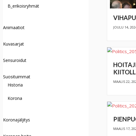
B_erikoisryhmät
VIHAPU
Animaatiot
JOULU 14, 202
Kuvasarjat
Sensuroidut
HOITAJI
KIITOLL
Suosituimmat
MAALIS 22, 20
Historia
Korona
PIENPU
Koronajäljitys
MAALIS 17, 20