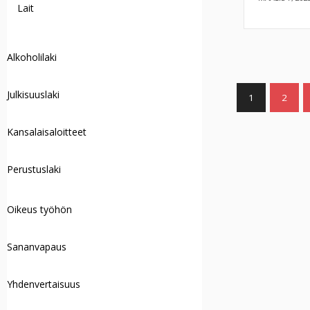
Lait
Alkoholilaki
Julkisuuslaki
1
2
Kansalaisaloitteet
Perustuslaki
Oikeus työhön
Sananvapaus
Yhdenvertaisuus