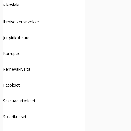
Rikoslaki
Ihmisoikeusrikokset
Jengirikollisuus
Korruptio
Perheväkivalta
Petokset
Seksuaalirikokset
Sotarikokset