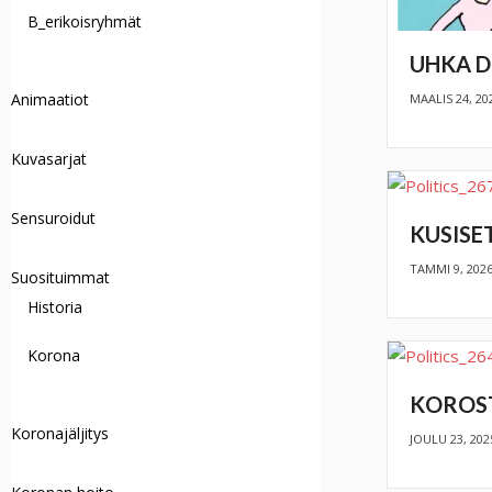
B_erikoisryhmät
UHKA 
Animaatiot
MAALIS 24, 20
Kuvasarjat
Sensuroidut
KUSISE
TAMMI 9, 202
Suosituimmat
Historia
Korona
KOROS
Koronajäljitys
JOULU 23, 202