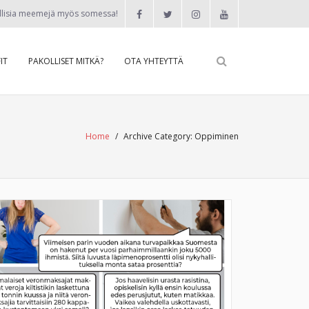
llisia meemejä myös somessa!
IT
PAKOLLISET MITKÄ?
OTA YHTEYTTÄ
Home
/
Archive Category:
Oppiminen