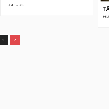
HELMI 19, 2023
TÄ
HELM
1
2