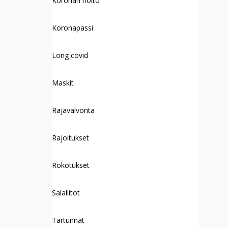
Koronan hoito
Koronapassi
Long covid
Maskit
Rajavalvonta
Rajoitukset
Rokotukset
Salaliitot
Tartunnat