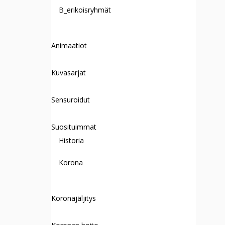
B_erikoisryhmät
Animaatiot
Kuvasarjat
Sensuroidut
Suosituimmat
Historia
Korona
Koronajäljitys