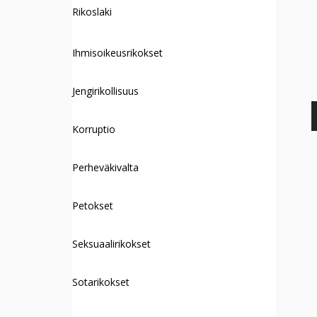
Rikoslaki
Ihmisoikeusrikokset
Jengirikollisuus
Korruptio
Perheväkivalta
Petokset
Seksuaalirikokset
Sotarikokset