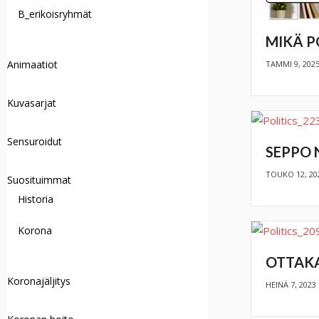
B_erikoisryhmät
MIKÄ P
Animaatiot
TAMMI 9, 202
Kuvasarjat
Sensuroidut
SEPPO 
TOUKO 12, 20
Suosituimmat
Historia
Korona
OTTAKA
Koronajäljitys
HEINÄ 7, 2023