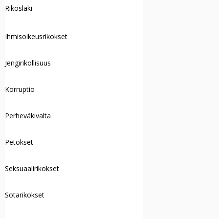
Rikoslaki
Ihmisoikeusrikokset
Jengirikollisuus
Korruptio
Perheväkivalta
Petokset
Seksuaalirikokset
Sotarikokset