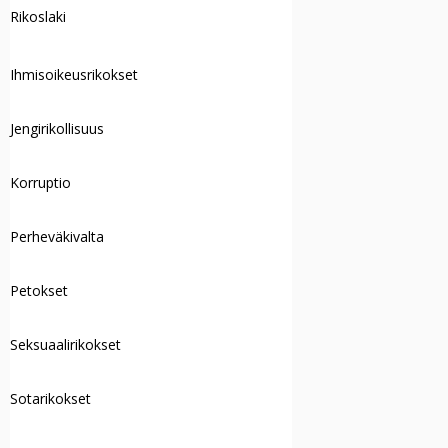
Rikoslaki
Ihmisoikeusrikokset
Jengirikollisuus
Korruptio
Perheväkivalta
Petokset
Seksuaalirikokset
Sotarikokset