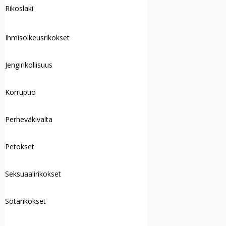
Rikoslaki
Ihmisoikeusrikokset
Jengirikollisuus
Korruptio
Perheväkivalta
Petokset
Seksuaalirikokset
Sotarikokset