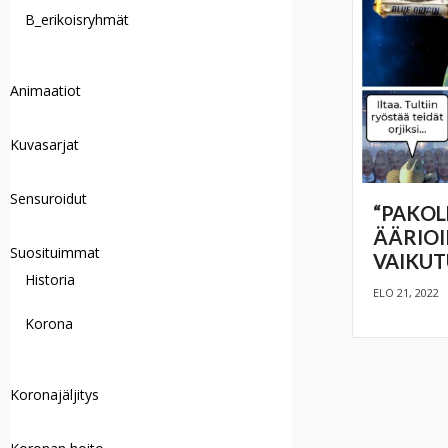
B_erikoisryhmät
Animaatiot
Kuvasarjat
Sensuroidut
“PAKOL
ÄÄRIOI
Suosituimmat
VAIKUT
Historia
ELO 21, 2022
Korona
Koronajäljitys