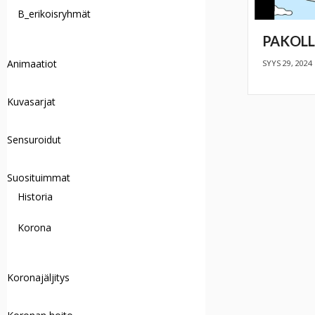
B_erikoisryhmät
PAKOLL
Animaatiot
SYYS 29, 2024
Kuvasarjat
Sensuroidut
Suosituimmat
Historia
Korona
Koronajäljitys