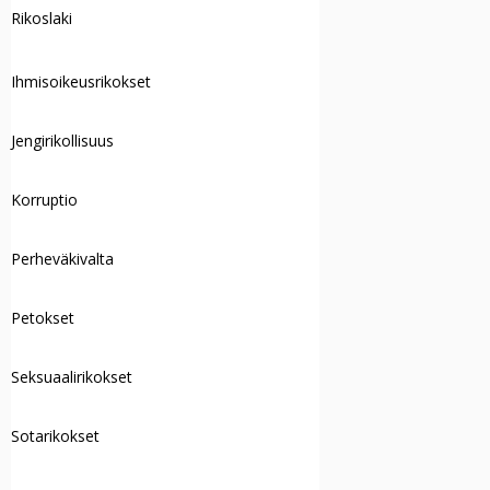
Rikoslaki
Ihmisoikeusrikokset
Jengirikollisuus
Korruptio
Perheväkivalta
Petokset
Seksuaalirikokset
Sotarikokset