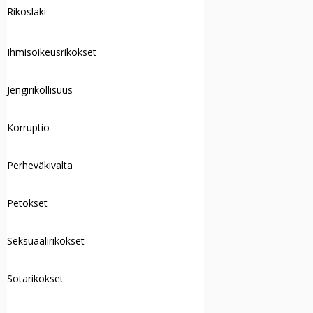
Rikoslaki
Ihmisoikeusrikokset
Jengirikollisuus
Korruptio
Perheväkivalta
Petokset
Seksuaalirikokset
Sotarikokset