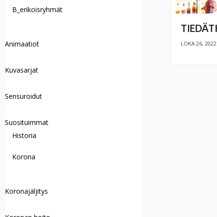
B_erikoisryhmät
TIEDÄT
Animaatiot
LOKA 26, 2022
Kuvasarjat
Sensuroidut
Suosituimmat
Historia
Korona
Koronajäljitys