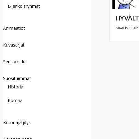
B_erikoisryhmät
HYVÄLT
Animaatiot
MAALIS 3, 202
Kuvasarjat
Sensuroidut
Suosituimmat
Historia
Korona
Koronajäljitys