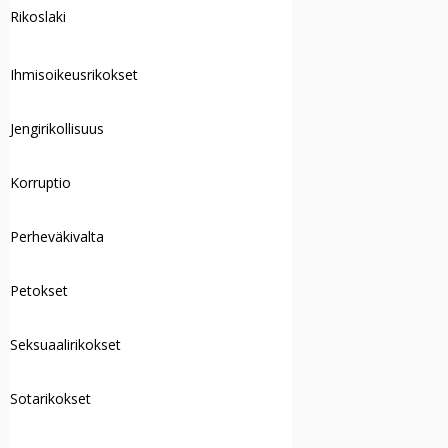
Rikoslaki
Ihmisoikeusrikokset
Jengirikollisuus
Korruptio
Perheväkivalta
Petokset
Seksuaalirikokset
Sotarikokset