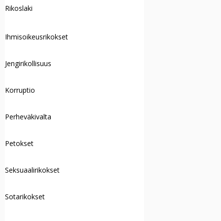
Rikoslaki
Ihmisoikeusrikokset
Jengirikollisuus
Korruptio
Perheväkivalta
Petokset
Seksuaalirikokset
Sotarikokset