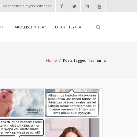
llisia meemejä myös somessa!
IT
PAKOLLISET MITKÄ?
OTA YHTEYTTÄ
Home
/
Posts Tagged:
itsemurha