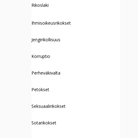
Rikoslaki
Ihmisoikeusrikokset
Jengirikollisuus
Korruptio
Perheväkivalta
Petokset
Seksuaalirikokset
Sotarikokset