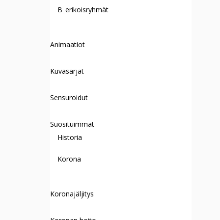
B_erikoisryhmät
Animaatiot
Kuvasarjat
Sensuroidut
Suosituimmat
Historia
Korona
Koronajäljitys