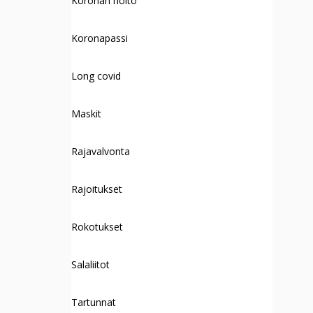
Koronan hoito
Koronapassi
Long covid
Maskit
Rajavalvonta
Rajoitukset
Rokotukset
Salaliitot
Tartunnat