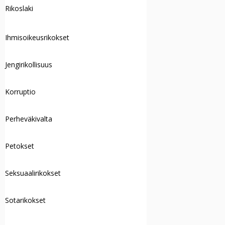
Rikoslaki
Ihmisoikeusrikokset
Jengirikollisuus
Korruptio
Perheväkivalta
Petokset
Seksuaalirikokset
Sotarikokset