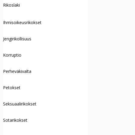
Rikoslaki
Ihmisoikeusrikokset
Jengirikollisuus
Korruptio
Perheväkivalta
Petokset
Seksuaalirikokset
Sotarikokset