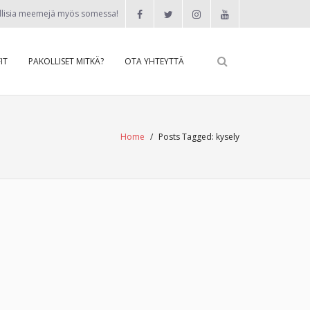
llisia meemejä myös somessa!
IT
PAKOLLISET MITKÄ?
OTA YHTEYTTÄ
Home
/
Posts Tagged:
kysely