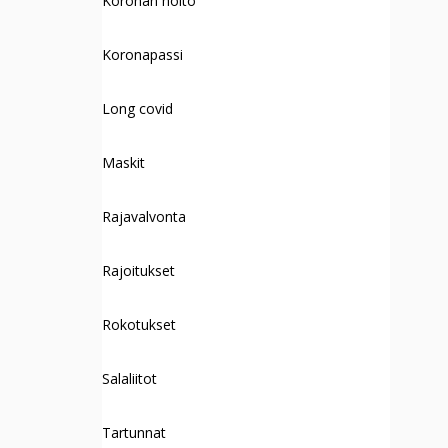
Koronan hoito
Koronapassi
Long covid
Maskit
Rajavalvonta
Rajoitukset
Rokotukset
Salaliitot
Tartunnat