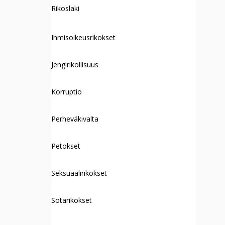
Rikoslaki
Ihmisoikeusrikokset
Jengirikollisuus
Korruptio
Perheväkivalta
Petokset
Seksuaalirikokset
Sotarikokset