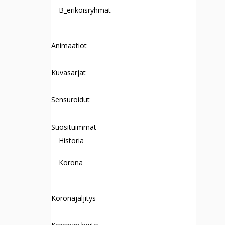
B_erikoisryhmät
Animaatiot
Kuvasarjat
Sensuroidut
Suosituimmat
Historia
Korona
Koronajäljitys