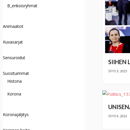
B_erikoisryhmät
Animaatiot
Kuvasarjat
Sensuroidut
SIIHEN
SYYS 3, 2023
Suosituimmat
Historia
Korona
UNISEN
Koronajäljitys
SYYS 9, 2022