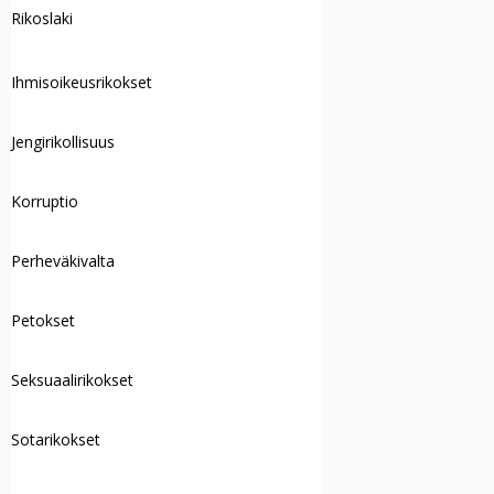
Rikoslaki
Ihmisoikeusrikokset
Jengirikollisuus
Korruptio
Perheväkivalta
Petokset
Seksuaalirikokset
Sotarikokset