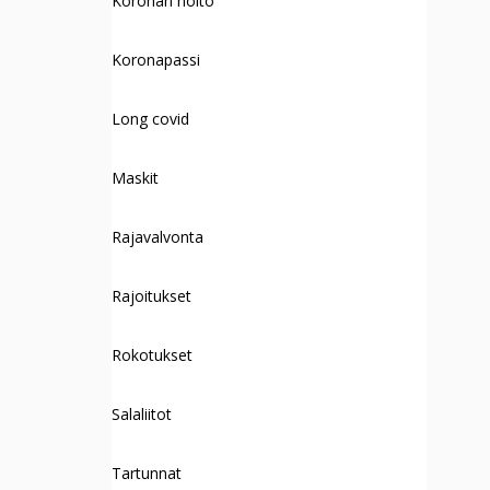
Koronan hoito
Koronapassi
Long covid
Maskit
Rajavalvonta
Rajoitukset
Rokotukset
Salaliitot
Tartunnat