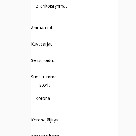
B_erikoisryhmät
Animaatiot
Kuvasarjat
Sensuroidut
Suosituimmat
Historia
Korona
Koronajäljitys