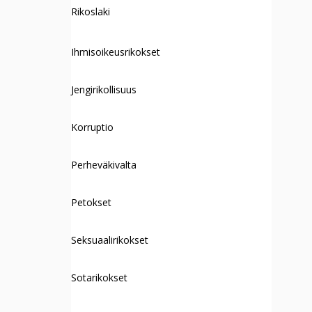
Rikoslaki
Ihmisoikeusrikokset
Jengirikollisuus
Korruptio
Perheväkivalta
Petokset
Seksuaalirikokset
Sotarikokset