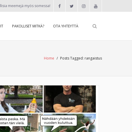
llisia meemejä myös somessa!
IT
PAKOLLISET MITKÄ?
OTA YHTEYTTÄ
Home
/
Posts Tagged:
rangaistus