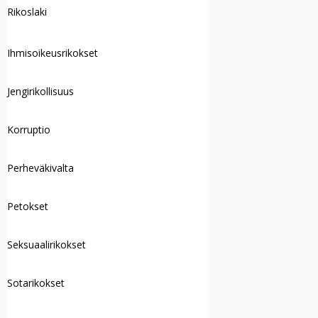
Rikoslaki
Ihmisoikeusrikokset
Jengirikollisuus
Korruptio
Perheväkivalta
Petokset
Seksuaalirikokset
Sotarikokset