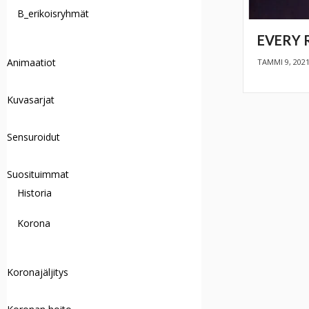
B_erikoisryhmät
EVERY 
Animaatiot
TAMMI 9, 202
Kuvasarjat
Sensuroidut
Suosituimmat
Historia
Korona
Koronajäljitys