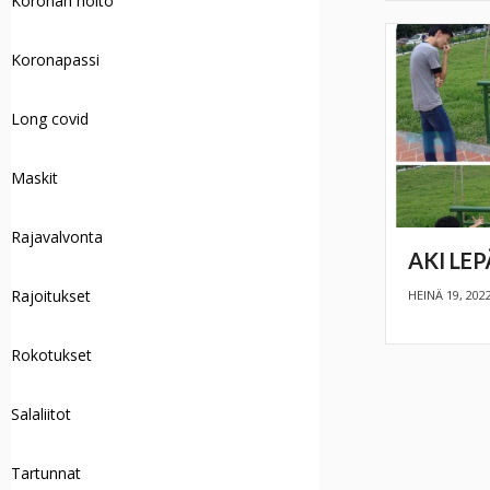
Koronan hoito
Koronapassi
Long covid
Maskit
Rajavalvonta
AKI LEP
Rajoitukset
HEINÄ 19, 202
Rokotukset
Salaliitot
Tartunnat