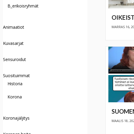
B_erikoisryhmät
OIKEIS
Animaatiot
MARRAS 16, 2
Kuvasarjat
Sensuroidut
Suosituimmat
Historia
Korona
SUOMEN
Koronajäljitys
MAALIS 18, 20