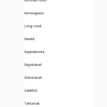
Koronan hoito
Koronapassi
Long covid
Maskit
Rajavalvonta
Rajoitukset
Rokotukset
Salaliitot
Tartunnat