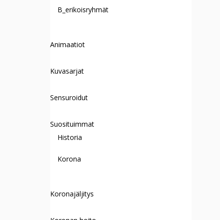
B_erikoisryhmät
Animaatiot
Kuvasarjat
Sensuroidut
Suosituimmat
Historia
Korona
Koronajäljitys