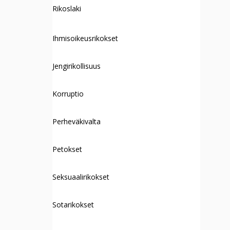
Rikoslaki
Ihmisoikeusrikokset
Jengirikollisuus
Korruptio
Perheväkivalta
Petokset
Seksuaalirikokset
Sotarikokset