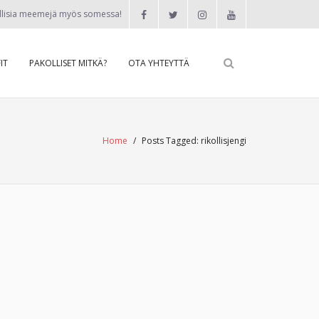
llisia meemejä myös somessa!
IT
PAKOLLISET MITKÄ?
OTA YHTEYTTÄ
Home
/
Posts Tagged:
rikollisjengi