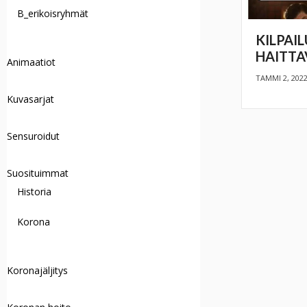
B_erikoisryhmät
KILPAI
HAITTA
Animaatiot
TAMMI 2, 202
Kuvasarjat
Sensuroidut
Suosituimmat
Historia
Korona
Koronajäljitys