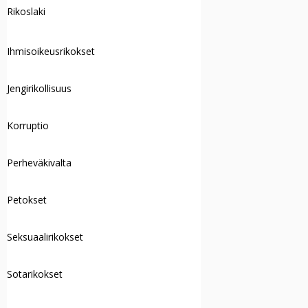
Rikoslaki
Ihmisoikeusrikokset
Jengirikollisuus
Korruptio
Perheväkivalta
Petokset
Seksuaalirikokset
Sotarikokset