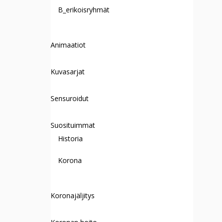
B_erikoisryhmät
Animaatiot
Kuvasarjat
Sensuroidut
Suosituimmat
Historia
Korona
Koronajäljitys