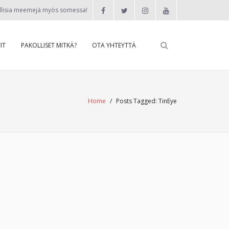
llisia meemejä myös somessa!
IT
PAKOLLISET MITKÄ?
OTA YHTEYTTÄ
Home
/
Posts Tagged:
TinEye