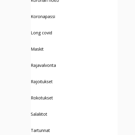
Koronan hoito
Koronapassi
Long covid
Maskit
Rajavalvonta
Rajoitukset
Rokotukset
Salaliitot
Tartunnat