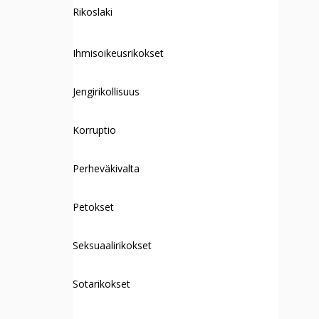
Rikoslaki
Ihmisoikeusrikokset
Jengirikollisuus
Korruptio
Perheväkivalta
Petokset
Seksuaalirikokset
Sotarikokset