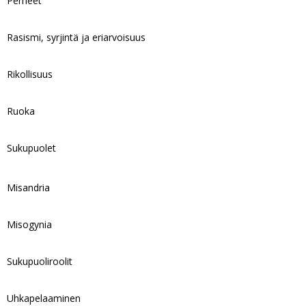
Perheet
Rasismi, syrjintä ja eriarvoisuus
Rikollisuus
Ruoka
Sukupuolet
Misandria
Misogynia
Sukupuoliroolit
Uhkapelaaminen