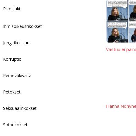
Rikoslaki
Ihmisoikeusrikokset
Jengirikollisuus
Vastuu ei pain
Korruptio
Perheväkivalta
Petokset
Hanna Nohynek
Seksuaalirikokset
Sotarikokset