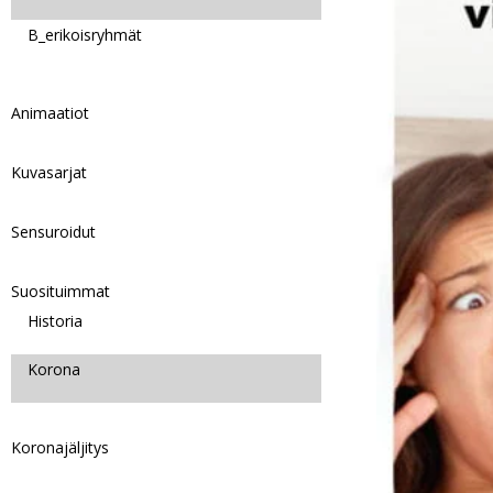
B_erikoisryhmät
Animaatiot
Kuvasarjat
Sensuroidut
Suosituimmat
Historia
Korona
Koronajäljitys