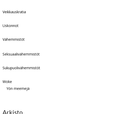
Veikkauskratia
Uskonnot
Vähemmistöt
Seksuaalivähemmistöt
Sukupuolivähemmistöt
Woke
Yön meemejä
Arkisto