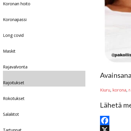
Koronan hoito
Koronapassi
Long covid
Maskit
Rajavalvonta
Avainsan
Rajoitukset
Kiuru
, 
korona
, 
r
Rokotukset
Lähetä me
Salaliitot
F
Tartunnat