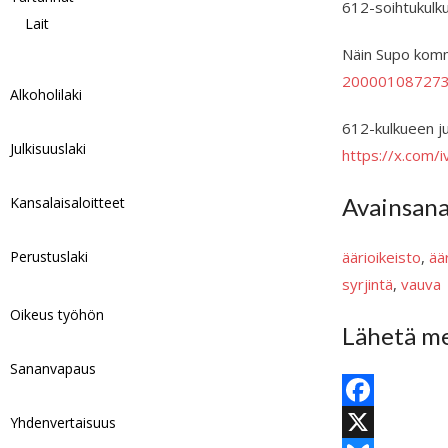
612-soihtukulk
Lait
Näin Supo komme
200001087273
Alkoholilaki
612-kulkueen juh
Julkisuuslaki
https://x.com
Avainsan
Kansalaisaloitteet
Perustuslaki
äärioikeisto
, 
ää
syrjintä
, 
vauva
Oikeus työhön
Lähetä me
Sananvapaus
F
Yhdenvertaisuus