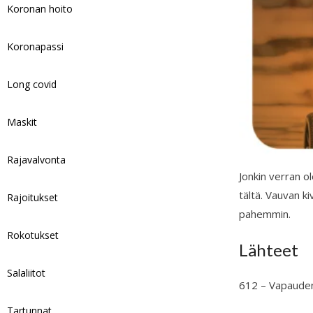
Koronan hoito
Koronapassi
Long covid
Maskit
Rajavalvonta
Jonkin verran o
tältä. Vauvan k
Rajoitukset
pahemmin.
Rokotukset
Lähteet
Salaliitot
612 – Vapaude
Tartunnat