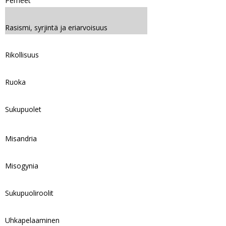
Perheet
Rasismi, syrjintä ja eriarvoisuus
Rikollisuus
Ruoka
Sukupuolet
Misandria
Misogynia
Sukupuoliroolit
Uhkapelaaminen