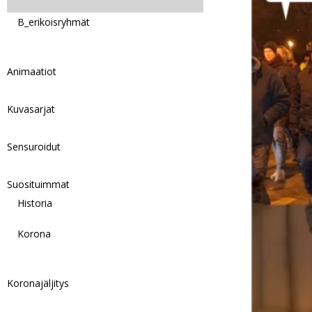
B_erikoisryhmät
Animaatiot
Kuvasarjat
Sensuroidut
Suosituimmat
Historia
Korona
Koronajäljitys