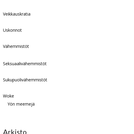
Veikkauskratia
Uskonnot
Vähemmistöt
Seksuaalivähemmistöt
Sukupuolivähemmistöt
Woke
Yön meemejä
Arkisto