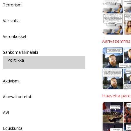
Terrorismi
Väkivalta
Verorikokset
Äärivasemmis
Sähkömarkkinalaki
Politiikka
Aktivismi
Haaveita par
Aluevaltuutetut
AVI
Eduskunta