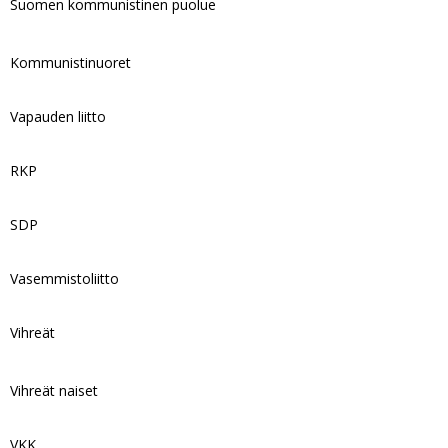
Suomen kommunistinen puolue
Kommunistinuoret
Vapauden liitto
RKP
SDP
Vasemmistoliitto
Vihreät
Vihreät naiset
VKK