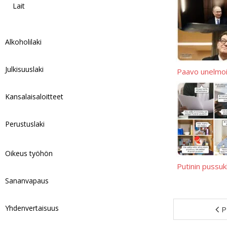
Lait
Alkoholilaki
Julkisuuslaki
Paavo unelmo
Kansalaisaloitteet
Perustuslaki
Oikeus työhön
Putinin pussu
Sananvapaus
Yhdenvertaisuus
P