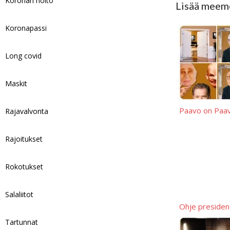
Koronan hoito
Lisää meem
k
k
s
d
a
o
S
y
A
i
i
p
h
Koronapassi
p
t
l
y
a
p
L
r
Long covid
i
e
Maskit
n
k
Paavo on Paa
Rajavalvonta
Rajoitukset
Rokotukset
Salaliitot
Ohje president
Tartunnat