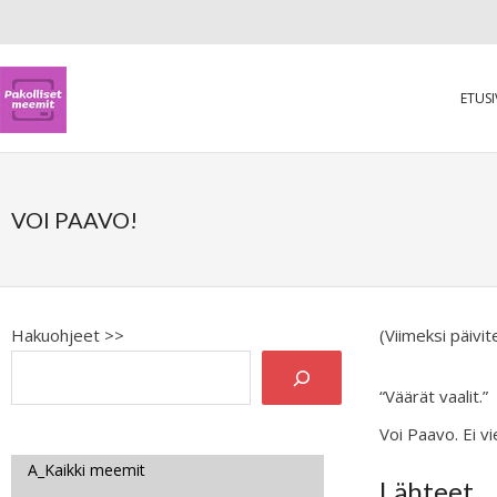
ETUS
VOI PAAVO!
Hakuohjeet >>
(Viimeksi päivi
“Väärät vaalit.”
Voi Paavo. Ei vi
A_Kaikki meemit
Lähteet