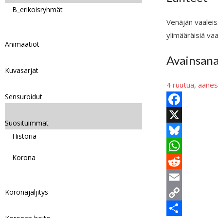
B_erikoisryhmät
Venäjän vaaleiss
ylimääräisiä vaa
Animaatiot
Avainsan
Kuvasarjat
4 ruutua
, 
äänes
Sensuroidut
F
Suosituimmat
a
X
Historia
c
B
Korona
e
l
W
b
u
h
R
Koronajäljitys
o
e
a
e
E
o
s
t
d
m
C