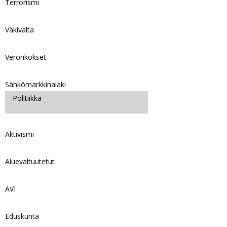
Terrorismi
Väkivalta
Verorikokset
Sähkömarkkinalaki
Politiikka
Aktivismi
Aluevaltuutetut
AVI
Eduskunta