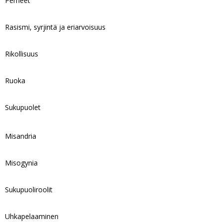
Perheet
Rasismi, syrjintä ja eriarvoisuus
Rikollisuus
Ruoka
Sukupuolet
Misandria
Misogynia
Sukupuoliroolit
Uhkapelaaminen