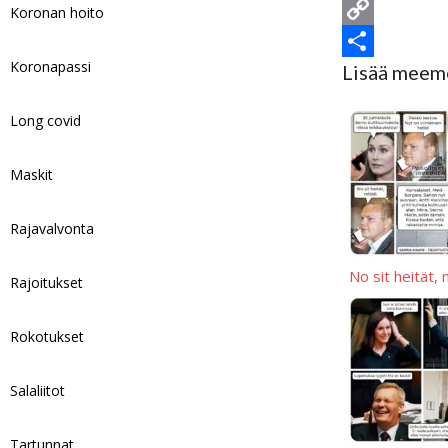
o
e
a
e
E
Koronan hoito
o
s
t
d
m
C
Koronapassi
Lisää meem
k
k
s
d
a
o
S
y
A
i
i
p
h
Long covid
p
t
l
y
a
p
L
r
Maskit
i
e
Rajavalvonta
n
k
No sit heität,
Rajoitukset
Rokotukset
Salaliitot
Tartunnat