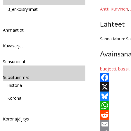
Antti Kurvinen
,
B_erikoisryhmät
Lähteet
Animaatiot
Sanna Marin: S
Kuvasarjat
Avainsan
Sensuroidut
budjetti
, 
bussi
,
Suosituimmat
Historia
F
a
X
Korona
c
B
e
l
W
Koronajäljitys
b
u
h
R