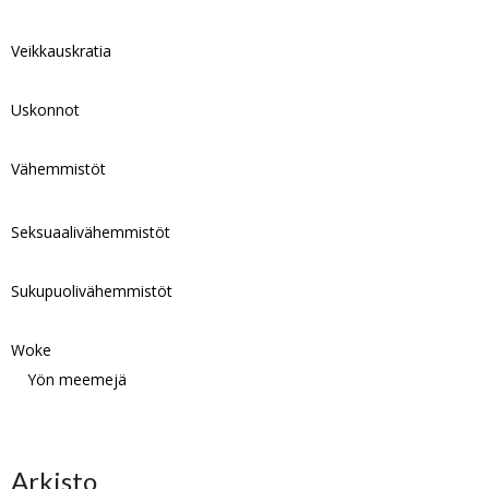
Veikkauskratia
Uskonnot
Vähemmistöt
Seksuaalivähemmistöt
Sukupuolivähemmistöt
Woke
Yön meemejä
Arkisto