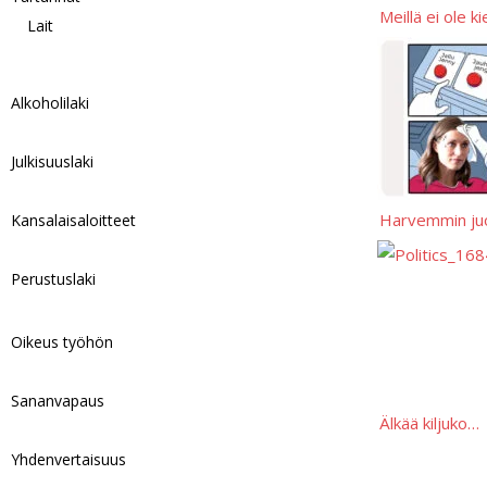
Meillä ei ole ki
Lait
Alkoholilaki
Julkisuuslaki
Harvemmin juo
Kansalaisaloitteet
Perustuslaki
Oikeus työhön
Sananvapaus
Älkää kiljuko…
Yhdenvertaisuus