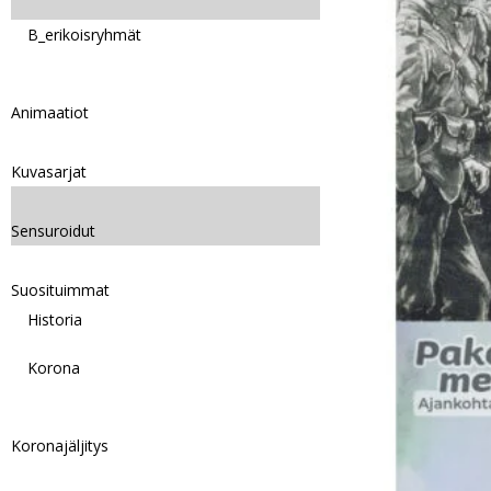
B_erikoisryhmät
Animaatiot
Kuvasarjat
Sensuroidut
Suosituimmat
Historia
Korona
Koronajäljitys