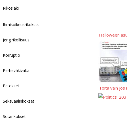
p
L
r
Rikoslaki
i
e
n
Ihmisoikeusrikokset
k
Halloween as
Jengirikollisuus
Korruptio
Perheväkivalta
Petokset
Töitä vain jos
Seksuaalirikokset
Sotarikokset