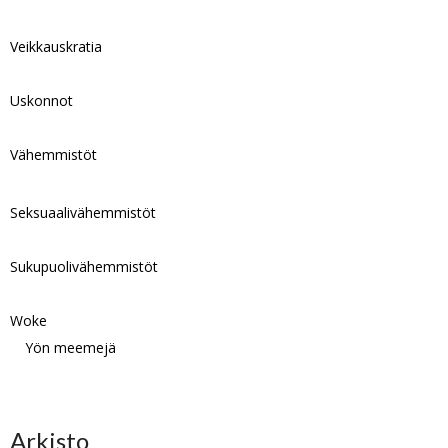
Veikkauskratia
Uskonnot
Vähemmistöt
Seksuaalivähemmistöt
Sukupuolivähemmistöt
Woke
Yön meemejä
Arkisto