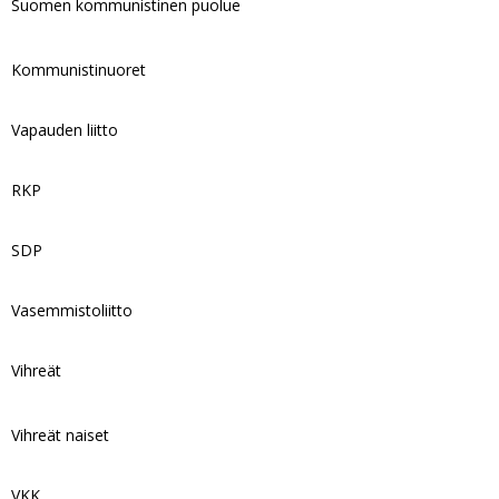
Suomen kommunistinen puolue
Kommunistinuoret
Vapauden liitto
RKP
SDP
Vasemmistoliitto
Vihreät
Vihreät naiset
VKK