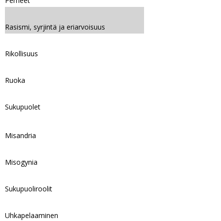
Perheet
Rasismi, syrjintä ja eriarvoisuus
Rikollisuus
Ruoka
Sukupuolet
Misandria
Misogynia
Sukupuoliroolit
Uhkapelaaminen