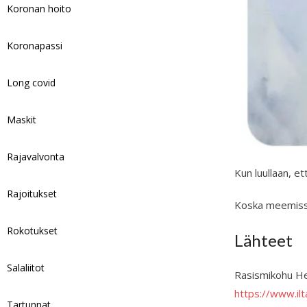
Koronan hoito
Koronapassi
Long covid
Maskit
Rajavalvonta
Kun luullaan, e
Rajoitukset
Koska meemissä 
Rokotukset
Lähteet
Salaliitot
Rasismikohu Hels
https://www.il
Tartunnat