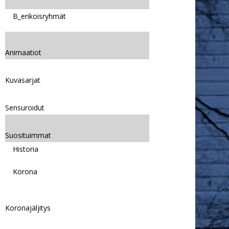
B_erikoisryhmät
Animaatiot
Kuvasarjat
Sensuroidut
Suosituimmat
Historia
Korona
Koronajäljitys