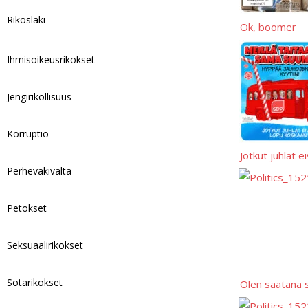
k
Rikoslaki
Ok, boomer
Ihmisoikeusrikokset
Jengirikollisuus
Korruptio
Jotkut juhlat e
Perheväkivalta
Petokset
Seksuaalirikokset
Sotarikokset
Olen saatana s