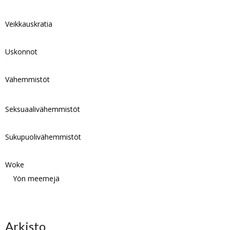
Veikkauskratia
Uskonnot
Vähemmistöt
Seksuaalivähemmistöt
Sukupuolivähemmistöt
Woke
Yön meemejä
Arkisto