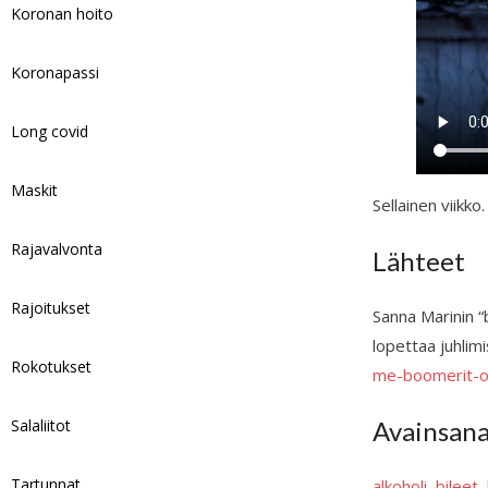
Koronan hoito
Koronapassi
Long covid
Maskit
Sellainen viikko
Rajavalvonta
Lähteet
Rajoitukset
Sanna Marinin “
lopettaa juhlim
Rokotukset
me-boomerit-ot
Avainsan
Salaliitot
Tartunnat
alkoholi
, 
bileet
, 