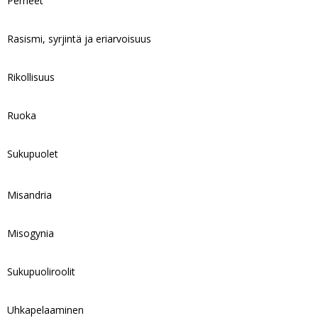
Perheet
Rasismi, syrjintä ja eriarvoisuus
Rikollisuus
Ruoka
Sukupuolet
Misandria
Misogynia
Sukupuoliroolit
Uhkapelaaminen