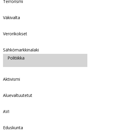
Terrorismi
Väkivalta
Verorikokset
Sähkömarkkinalaki
Politiikka
Aktivismi
Aluevaltuutetut
AVI
Eduskunta