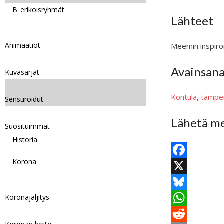
B_erikoisryhmät
Lähteet
Animaatiot
Meemin inspiroi
Avainsan
Kuvasarjat
Kontula
, 
tampe
Sensuroidut
Lähetä me
Suosituimmat
Historia
Korona
F
a
X
Koronajäljitys
c
B
e
l
W