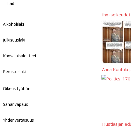
Lait
Ihmisoikeudet
Alkoholilaki
Julkisuuslaki
Kansalaisaloitteet
Anna Kontula j
Perustuslaki
Oikeus työhön
Sananvapaus
Yhdenvertaisuus
Hustlaajan ed