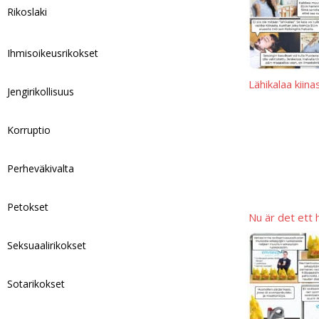
p
L
r
Rikoslaki
i
e
Ihmisoikeusrikokset
n
k
Lähikalaa kiina
Jengirikollisuus
Korruptio
Perheväkivalta
Petokset
Nu är det ett 
Seksuaalirikokset
Sotarikokset