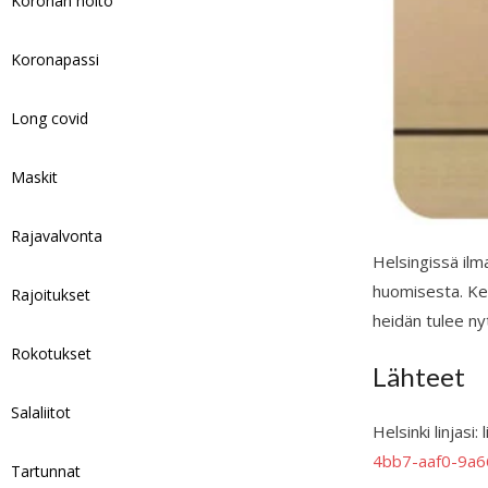
Koronan hoito
Koronapassi
Long covid
Maskit
Rajavalvonta
Helsingissä ilm
huomisesta. Ker
Rajoitukset
heidän tulee ny
Rokotukset
Lähteet
Salaliitot
Helsinki linjasi
4bb7-aaf0-9a6
Tartunnat