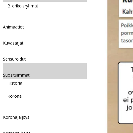
B_erikoisryhmät
Animaatiot
Kuvasarjat
Sensuroidut
Suosituimmat
Historia
Korona
Koronajäljitys