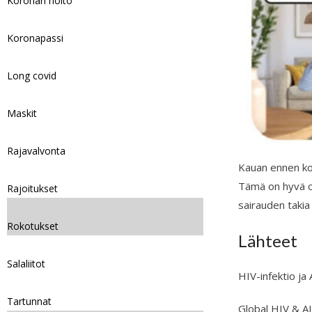
Koronan hoito
Koronapassi
Long covid
Maskit
Rajavalvonta
Kauan ennen kor
Tämä on hyvä ot
Rajoitukset
sairauden takia r
Rokotukset
Lähteet
Salaliitot
HIV-infektio ja
Tartunnat
Global HIV & A