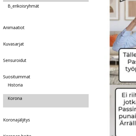
B_erikoisryhmät
Animaatiot
Kuvasarjat
Sensuroidut
Suosituimmat
Historia
Korona
Koronajäljitys