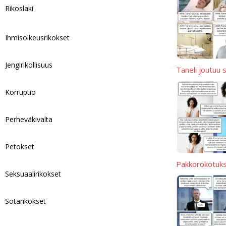
Rikoslaki
p
L
r
i
e
Ihmisoikeusrikokset
n
k
Jengirikollisuus
Taneli joutuu 
Korruptio
Perheväkivalta
Petokset
Pakkorokotuksi
Seksuaalirikokset
Sotarikokset