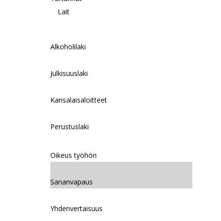
Lait
Alkoholilaki
Julkisuuslaki
Kansalaisaloitteet
Perustuslaki
Oikeus työhön
Sananvapaus
Yhdenvertaisuus