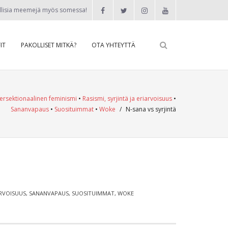
llisia meemejä myös somessa!
IT
PAKOLLISET MITKÄ?
OTA YHTEYTTÄ
tersektionaalinen feminismi
•
Rasismi, syrjintä ja eriarvoisuus
•
Sananvapaus
•
Suosituimmat
•
Woke
/
N-sana vs syrjintä
ARVOISUUS
,
SANANVAPAUS
,
SUOSITUIMMAT
,
WOKE