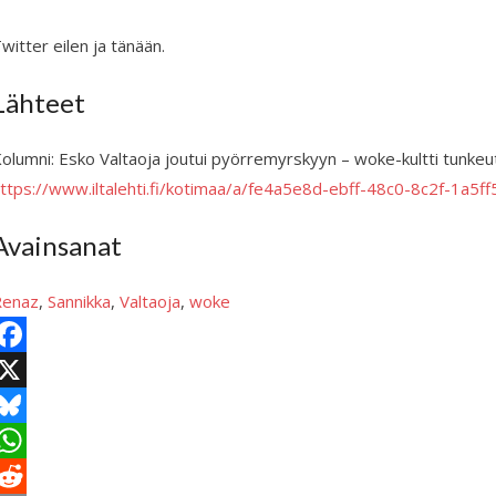
witter eilen ja tänään.
Lähteet
olumni: Esko Valtaoja joutui pyörremyrskyyn – woke-kultti tunkeutu
ttps://www.iltalehti.fi/kotimaa/a/fe4a5e8d-ebff-48c0-8c2f-1a5f
Avainsanat
Renaz
, 
Sannikka
, 
Valtaoja
, 
woke
X
B
e
W