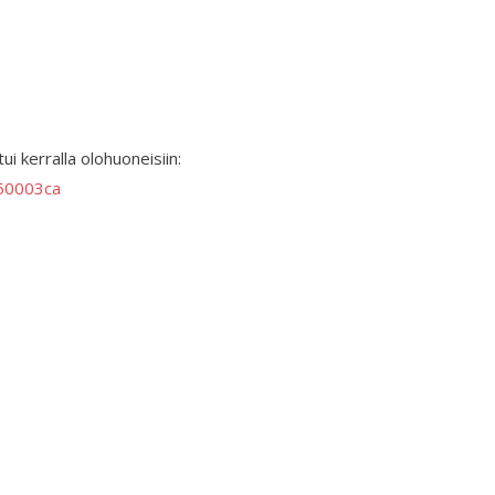
i kerralla olohuoneisiin:
f50003ca