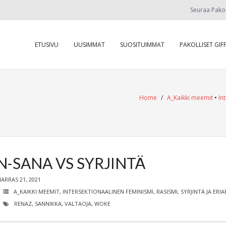
Seuraa Pako
ETUSIVU
UUSIMMAT
SUOSITUIMMAT
PAKOLLISET GIFF
Home
/
A_Kaikki meemit
•
In
N-SANA VS SYRJINTÄ
ARRAS 21, 2021
A_KAIKKI MEEMIT
,
INTERSEKTIONAALINEN FEMINISMI
,
RASISMI, SYRJINTÄ JA ERI
RENAZ
,
SANNIKKA
,
VALTAOJA
,
WOKE