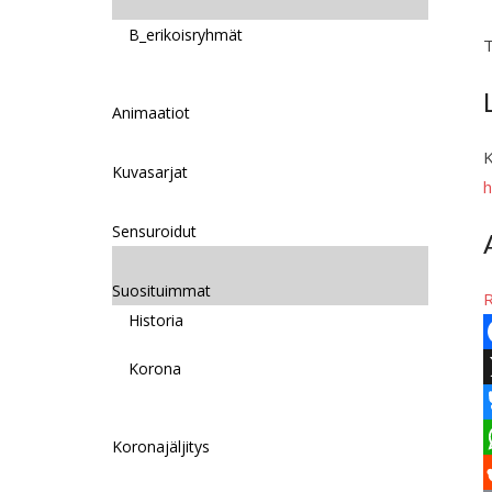
B_erikoisryhmät
T
Animaatiot
K
Kuvasarjat
h
Sensuroidut
Suosituimmat
Historia
F
Korona
a
c
Koronajäljitys
l