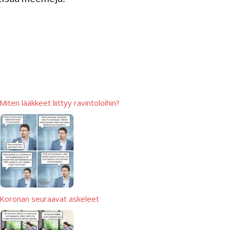
A
p
p
p
e
Miten lääkkeet liittyy ravintoloihin?
Koronan seuraavat askeleet