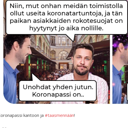
oronapassi kantoon ja
#taasmennään
!