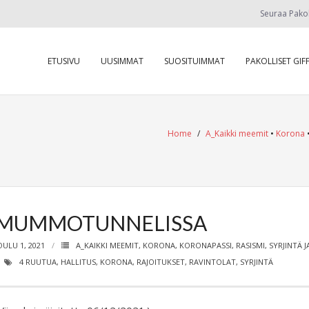
Seuraa Pako
ETUSIVU
UUSIMMAT
SUOSITUIMMAT
PAKOLLISET GIFF
Home
/
A_Kaikki meemit
•
Korona
MUMMOTUNNELISSA
OULU 1, 2021
A_KAIKKI MEEMIT
,
KORONA
,
KORONAPASSI
,
RASISMI, SYRJINTÄ 
4 RUUTUA
,
HALLITUS
,
KORONA
,
RAJOITUKSET
,
RAVINTOLAT
,
SYRJINTÄ