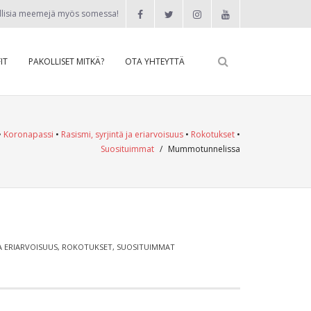
llisia meemejä myös somessa!
IT
PAKOLLISET MITKÄ?
OTA YHTEYTTÄ
•
Koronapassi
•
Rasismi, syrjintä ja eriarvoisuus
•
Rokotukset
•
Suosituimmat
/
Mummotunnelissa
JA ERIARVOISUUS
,
ROKOTUKSET
,
SUOSITUIMMAT