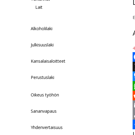
Lait
E
Alkoholilaki
Julkisuuslaki
4
Kansalaisaloitteet
F
a
Perustuslaki
c
Oikeus työhön
l
u
h
Sananvapaus
a
s
t
Yhdenvertaisuus
k
k
s
a
S