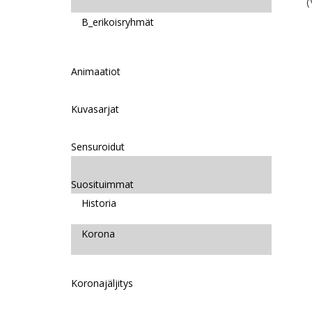
(
B_erikoisryhmät
Animaatiot
Kuvasarjat
Sensuroidut
Suosituimmat
Historia
Korona
Koronajäljitys