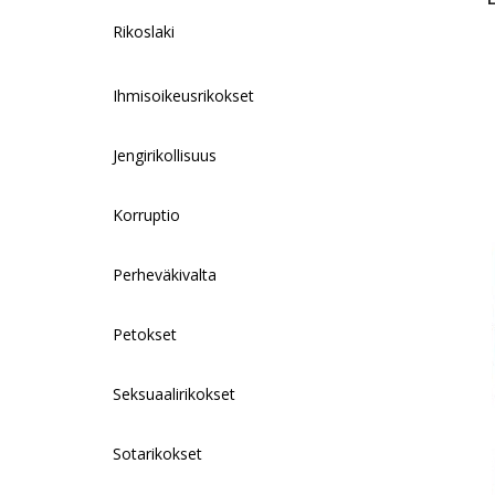
Rikoslaki
y
i
i
h
t
l
y
a
Ihmisoikeusrikokset
L
r
i
Jengirikollisuus
n
k
Korruptio
Perheväkivalta
Petokset
Seksuaalirikokset
Sotarikokset