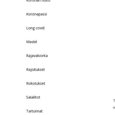
Koronan hoito
Koronapassi
Long covid
Maskit
Rajavalvonta
Rajoitukset
Rokotukset
Salaliitot
T
m
Tartunnat