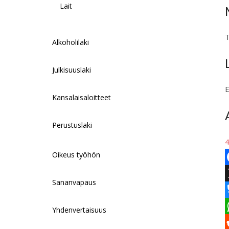
Lait
T
Alkoholilaki
Julkisuuslaki
E
Kansalaisaloitteet
Perustuslaki
4
Oikeus työhön
F
Sananvapaus
a
c
Yhdenvertaisuus
l