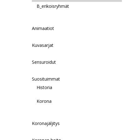
B_erikoisryhmät
Animaatiot
Kuvasarjat
Sensuroidut
Suosituimmat
Historia
Korona
Koronajäljitys