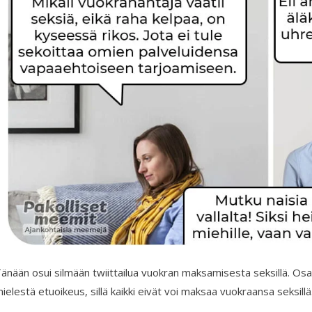
änään osui silmään twiittailua vuokran maksamisesta seksillä. Osa
ielestä etuoikeus, sillä kaikki eivät voi maksaa vuokraansa seksillä