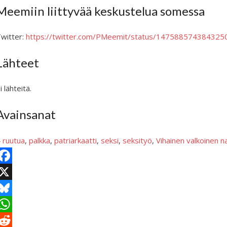
Meemiin liittyvää keskustelua somessa
witter:
https://twitter.com/PMeemit/status/147588574384325
Lähteet
i lähteitä.
Avainsanat
 ruutua
, 
palkka
, 
patriarkaatti
, 
seksi
, 
seksityö
, 
Vihainen valkoinen n
X
B
e
W