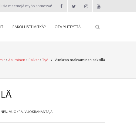
llisia meemejä myös somessa!
IT
PAKOLLISET MITKÄ?
OTA YHTEYTTÄ
mit
•
Asuminen
•
Palkat
•
Työ
/
Vuokran maksaminen seksillä
LLÄ
INEN
,
VUOKRA
,
VUOKRANANTAJA