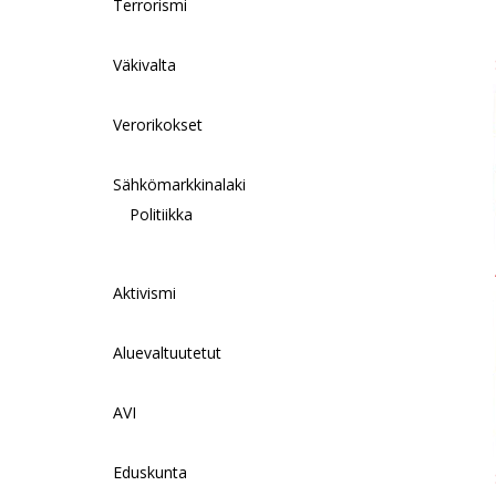
Terrorismi
Väkivalta
Verorikokset
Sähkömarkkinalaki
Politiikka
Aktivismi
Aluevaltuutetut
AVI
Eduskunta