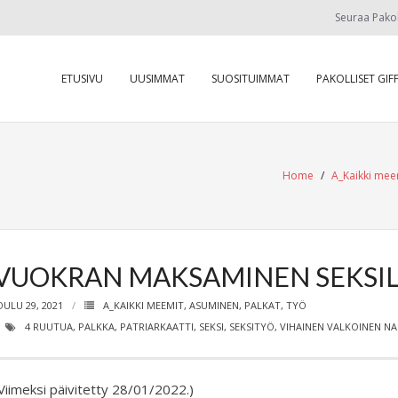
Seuraa Pako
ETUSIVU
UUSIMMAT
SUOSITUIMMAT
PAKOLLISET GIFF
Home
/
A_Kaikki mee
VUOKRAN MAKSAMINEN SEKSI
OULU 29, 2021
A_KAIKKI MEEMIT
,
ASUMINEN
,
PALKAT
,
TYÖ
4 RUUTUA
,
PALKKA
,
PATRIARKAATTI
,
SEKSI
,
SEKSITYÖ
,
VIHAINEN VALKOINEN NA
Viimeksi päivitetty 28/01/2022.)