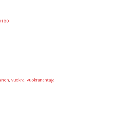
0180
ainen
, 
vuokra
, 
vuokranantaja