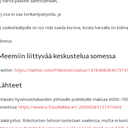
) harva pääsee äänestämään,
) osa ei saa torikampanjoida, ja
) vaalivirkailijoilla on iso riski saada korona, koska harvalla on kolm
hneus.
Meemiin liittyvää keskustelua somessa
witter:
https://twitter.com/PMeemit/status/147846808407574
Lähteet
itäisikö hyvinvointi­alueiden johtaville poliitikoille maksaa 6000–70
oneessa:
https://www.is.fi/politiikka/art-2000008515747.html
ääkirjoitus: Rokotusten tehoon luotetaan vaaleissa, mutta ei kunto