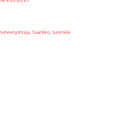
-84c45df00ca5
puheenjohtaja
, 
Saarikko
, 
Suomela