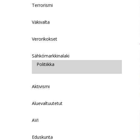
t
l
y
a
Terrorismi
L
r
i
Väkivalta
n
Verorikokset
k
Sähkömarkkinalaki
Politiikka
Aktivismi
Aluevaltuutetut
AVI
Eduskunta