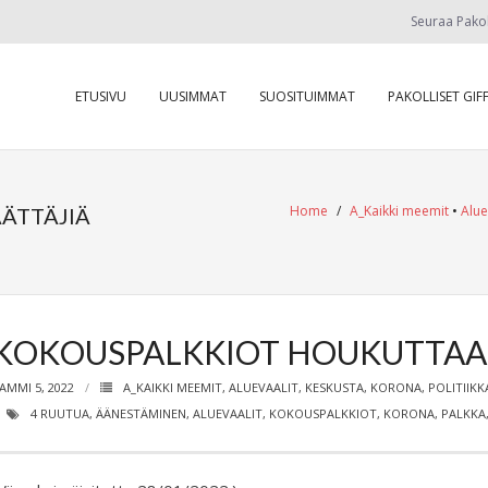
Seuraa Pako
ETUSIVU
UUSIMMAT
SUOSITUIMMAT
PAKOLLISET GIFF
Home
/
A_Kaikki meemit
•
Alue
ÄTTÄJIÄ
KOKOUSPALKKIOT HOUKUTTAA 
AMMI 5, 2022
A_KAIKKI MEEMIT
,
ALUEVAALIT
,
KESKUSTA
,
KORONA
,
POLITIIKK
4 RUUTUA
,
ÄÄNESTÄMINEN
,
ALUEVAALIT
,
KOKOUSPALKKIOT
,
KORONA
,
PALKKA