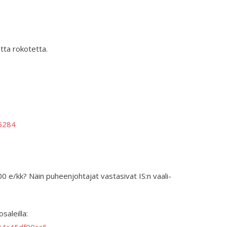
atta rokotetta.
5284
00 e/kk? Näin puheen­johtajat vastasivat IS:n vaali­
saleilla: