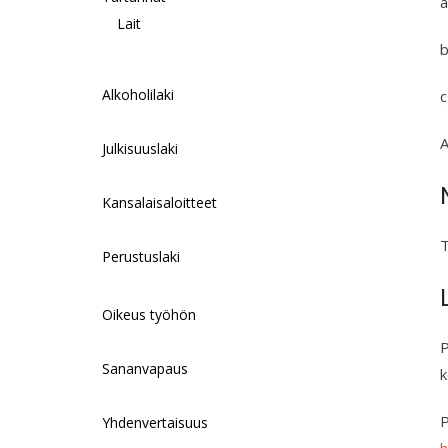
a
Lait
b
Alkoholilaki
c
A
Julkisuuslaki
Kansalaisaloitteet
T
Perustuslaki
Oikeus työhön
P
Sananvapaus
k
P
Yhdenvertaisuus