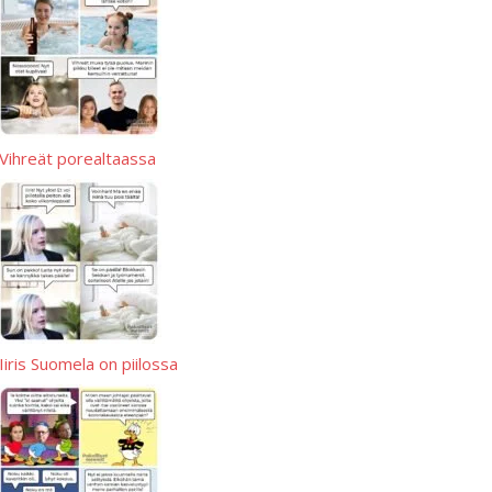
p
p
e
Vihreät porealtaassa
Iiris Suomela on piilossa