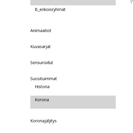
(
B_erikoisryhmät
Animaatiot
Kuvasarjat
Sensuroidut
Suosituimmat
Historia
Korona
Koronajäljitys