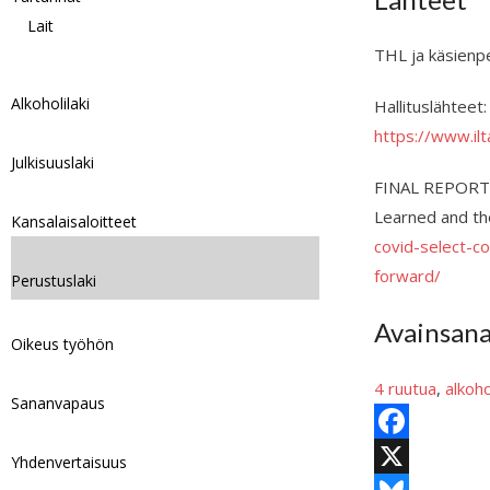
Lait
THL ja käsienp
Alkoholilaki
Hallituslähteet
https://www.il
Julkisuuslaki
FINAL REPORT: 
Learned and the
Kansalaisaloitteet
covid-select-c
forward/
Perustuslaki
Avainsan
Oikeus työhön
4 ruutua
, 
alkoho
Sananvapaus
F
Yhdenvertaisuus