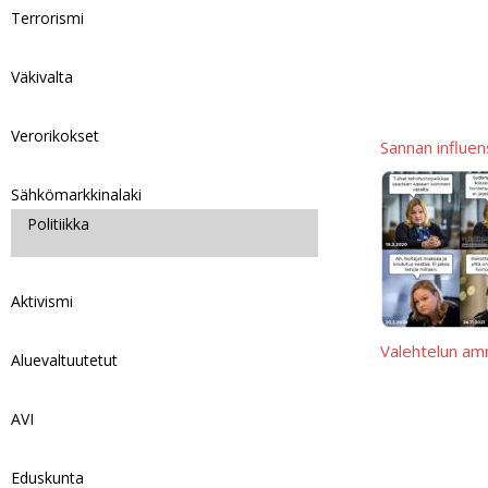
Terrorismi
Väkivalta
Verorikokset
Sannan influen
Sähkömarkkinalaki
Politiikka
Aktivismi
Valehtelun amm
Aluevaltuutetut
AVI
Eduskunta