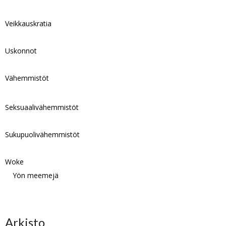
Veikkauskratia
Uskonnot
Vähemmistöt
Seksuaalivähemmistöt
Sukupuolivähemmistöt
Woke
Yön meemejä
Arkisto