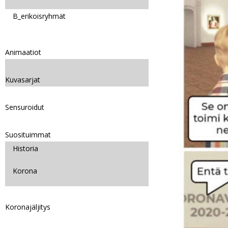
B_erikoisryhmät
Animaatiot
Kuvasarjat
Sensuroidut
Suosituimmat
Historia
Korona
Koronajäljitys