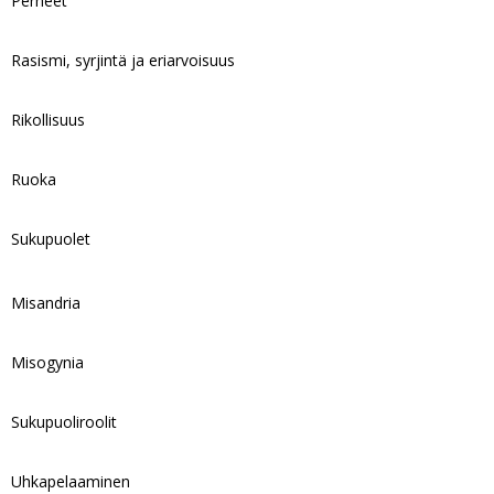
Perheet
Rasismi, syrjintä ja eriarvoisuus
Rikollisuus
Ruoka
Sukupuolet
Misandria
Misogynia
Sukupuoliroolit
Uhkapelaaminen