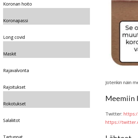
Koronan hoito
Koronapassi
Long covid
Maskit
Rajavalvonta
Jotenkin näin m
Rajoitukset
Meemiin l
Rokotukset
Twitter:
https
Salaliitot
https://twitt
Lähteet
Tartunnat