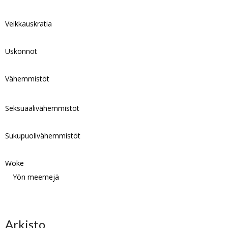
Veikkauskratia
Uskonnot
Vähemmistöt
Seksuaalivähemmistöt
Sukupuolivähemmistöt
Woke
Yön meemejä
Arkisto