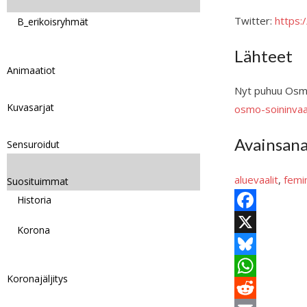
Twitter:
https
B_erikoisryhmät
Lähteet
Animaatiot
Nyt puhuu Osmo
Kuvasarjat
osmo-soininvaa
Avainsan
Sensuroidut
aluevaalit
, 
femi
Suosituimmat
Historia
F
Korona
a
X
c
B
Koronajäljitys
e
l
W