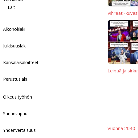
Lait
Vihreät -kuvas
Alkoholilaki
Julkisuuslaki
Kansalaisaloitteet
Leipää ja sirk
Perustuslaki
Oikeus työhön
Sananvapaus
Vuonna 2040 -
Yhdenvertaisuus