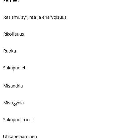
Perheet
Rasismi, syrjintä ja eriarvoisuus
Rikollisuus
Ruoka
Sukupuolet
Misandria
Misogynia
Sukupuoliroolit
Uhkapelaaminen