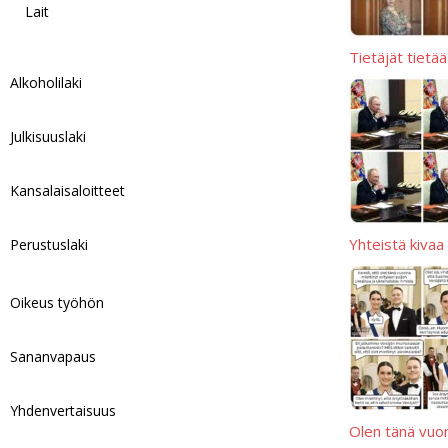
Lait
Tietäjät tietää
Alkoholilaki
Julkisuuslaki
Kansalaisaloitteet
Yhteistä kivaa
Perustuslaki
Oikeus työhön
Sananvapaus
Yhdenvertaisuus
Olen tänä vuo