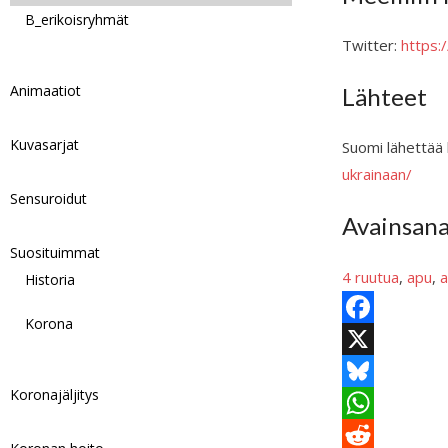
B_erikoisryhmät
Twitter:
https
Animaatiot
Lähteet
Kuvasarjat
Suomi lähettää
ukrainaan/
Sensuroidut
Avainsan
Suosituimmat
4 ruutua
, 
apu
, 
a
Historia
Korona
F
a
X
Koronajäljitys
c
B
e
l
W