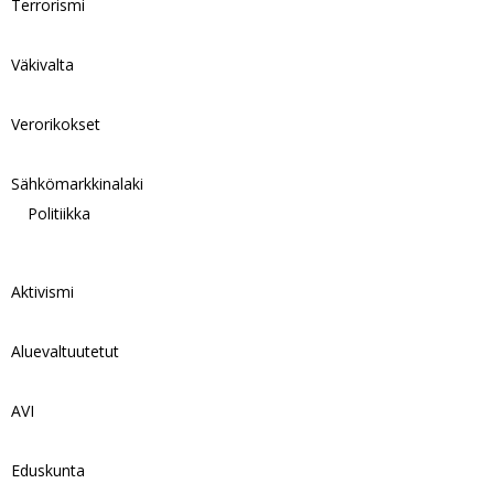
Terrorismi
Väkivalta
Verorikokset
Sähkömarkkinalaki
Politiikka
Aktivismi
Aluevaltuutetut
AVI
Eduskunta