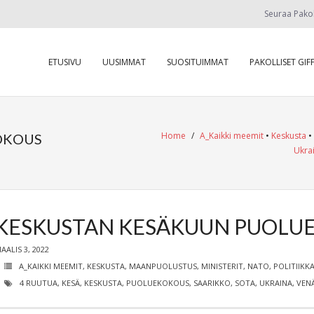
Seuraa Pako
ETUSIVU
UUSIMMAT
SUOSITUIMMAT
PAKOLLISET GIFF
Home
/
A_Kaikki meemit
•
Keskusta
•
OKOUS
Ukra
KESKUSTAN KESÄKUUN PUOLU
AALIS 3, 2022
A_KAIKKI MEEMIT
,
KESKUSTA
,
MAANPUOLUSTUS
,
MINISTERIT
,
NATO
,
POLITIIKK
4 RUUTUA
,
KESÄ
,
KESKUSTA
,
PUOLUEKOKOUS
,
SAARIKKO
,
SOTA
,
UKRAINA
,
VEN