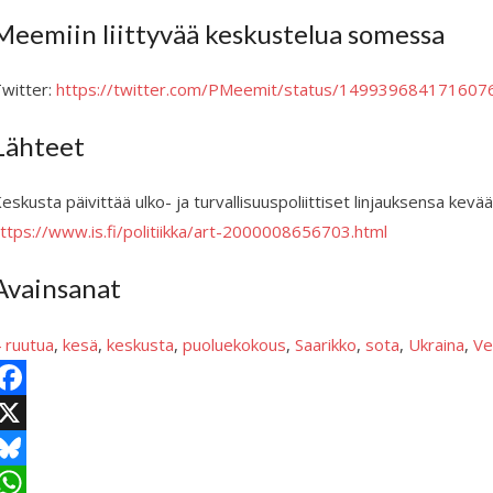
Meemiin liittyvää keskustelua somessa
witter:
https://twitter.com/PMeemit/status/149939684171607
Lähteet
eskusta päivittää ulko- ja turvallisuuspoliittiset linjauksensa ke
ttps://www.is.fi/politiikka/art-2000008656703.html
Avainsanat
 ruutua
, 
kesä
, 
keskusta
, 
puoluekokous
, 
Saarikko
, 
sota
, 
Ukraina
, 
Ve
X
B