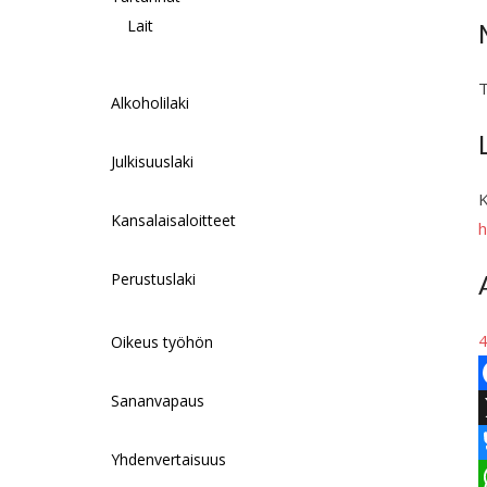
Lait
T
Alkoholilaki
Julkisuuslaki
K
Kansalaisaloitteet
h
Perustuslaki
4
Oikeus työhön
Sananvapaus
F
a
Yhdenvertaisuus
c