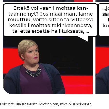
i ole vittuilua Keskusta. Mietin vaan, mikä olisi helpointa.