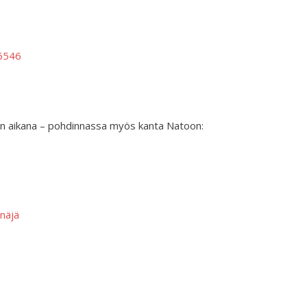
6546
vään aikana – pohdinnassa myös kanta Natoon:
näjä