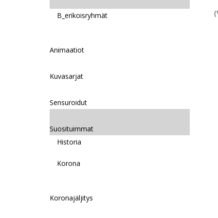
(
B_erikoisryhmät
Animaatiot
Kuvasarjat
Sensuroidut
Suosituimmat
Historia
Korona
Koronajäljitys