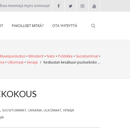
llisia meemejä myös somessa!
IT
PAKOLLISET MITKÄ?
OTA YHTEYTTÄ
Maanpuolustus
•
Ministerit
•
Nato
•
Politiikka
•
Suosituimmat
•
ina
•
Ulkomaat
•
Venäjä
/
Keskustan kesäkuun puoluekoko …
EKOKOUS
A
,
SUOSITUIMMAT
,
UKRAINA
,
ULKOMAAT
,
VENÄJÄ
ÄJÄ