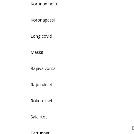
Koronan hoito
Koronapassi
Long covid
Maskit
Rajavalvonta
Rajoitukset
Rokotukset
Salaliitot
E
Tartunnat