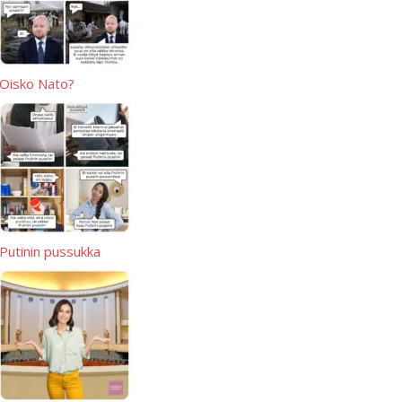
Oisko Nato?
Putinin pussukka