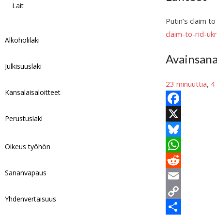
Lait
Putin’s claim to
claim-to-rid-uk
Alkoholilaki
Avainsan
Julkisuuslaki
23 minuuttia
, 
4
Kansalaisaloitteet
F
Perustuslaki
a
X
c
B
Oikeus työhön
e
l
W
Sananvapaus
b
u
h
R
o
e
a
e
E
Yhdenvertaisuus
o
s
t
d
m
C