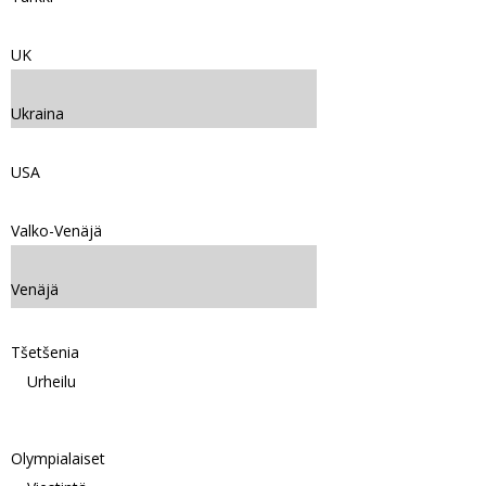
UK
Ukraina
USA
Valko-Venäjä
Venäjä
Tšetšenia
Urheilu
Olympialaiset