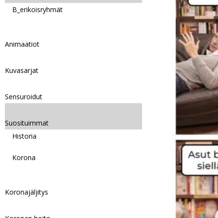
B_erikoisryhmät
Animaatiot
Kuvasarjat
Sensuroidut
Suosituimmat
Historia
Korona
Koronajäljitys