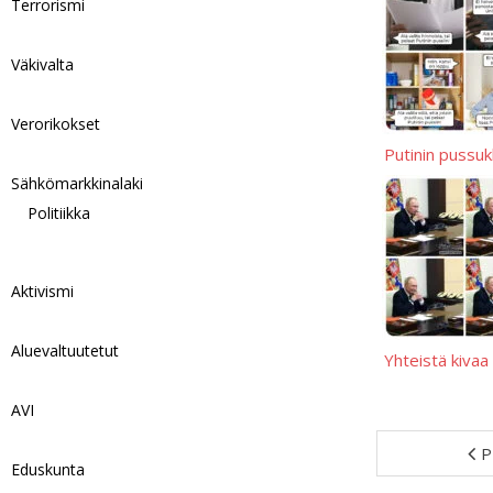
Terrorismi
Väkivalta
Verorikokset
Putinin pussu
Sähkömarkkinalaki
Politiikka
Aktivismi
Aluevaltuutetut
Yhteistä kivaa
AVI
P
Eduskunta