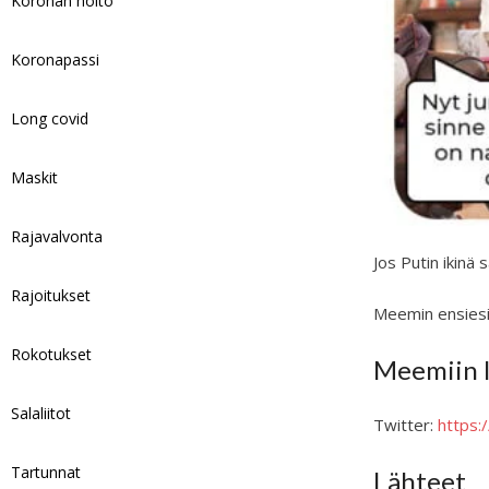
Koronan hoito
Koronapassi
Long covid
Maskit
Rajavalvonta
Jos Putin ikinä
Rajoitukset
Meemin ensiesi
Rokotukset
Meemiin l
Salaliitot
Twitter:
https
Tartunnat
Lähteet