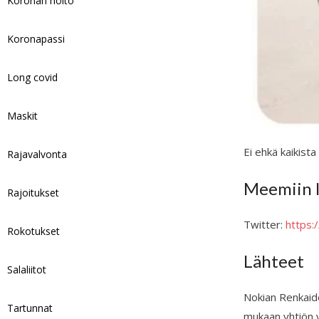
Koronan hoito
Koronapassi
Long covid
Maskit
Ei ehkä kaikist
Rajavalvonta
Meemiin l
Rajoitukset
Twitter:
https
Rokotukset
Lähteet
Salaliitot
Nokian Renkaide
Tartunnat
mukaan yhtiön v