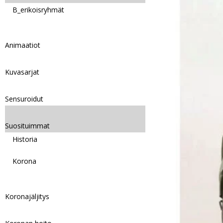
B_erikoisryhmät
Animaatiot
Kuvasarjat
Sensuroidut
Suosituimmat
Historia
Korona
Koronajäljitys