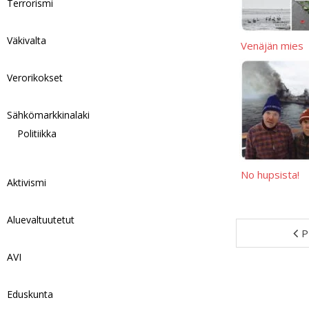
Terrorismi
Väkivalta
Venäjän mies
Verorikokset
Sähkömarkkinalaki
Politiikka
No hupsista!
Aktivismi
Aluevaltuutetut
P
AVI
Eduskunta