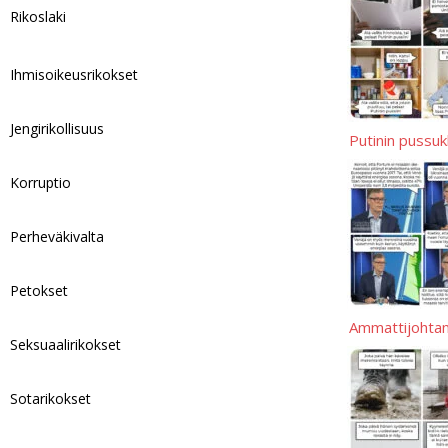
p
t
l
y
a
Rikoslaki
p
L
r
i
e
Ihmisoikeusrikokset
n
k
Jengirikollisuus
Putinin pussu
Korruptio
Perheväkivalta
Petokset
Ammattijohta
Seksuaalirikokset
Sotarikokset