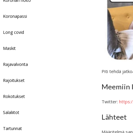
Koronan hoito
Koronapassi
Long covid
Maskit
Rajavalvonta
Piti tehdä jatko
Rajoitukset
Meemiin l
Rokotukset
Twitter:
https
Salaliitot
Lähteet
Tartunnat
Määritelmä sana