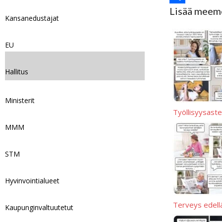
Lisää meem
k
k
s
d
a
o
S
Kansanedustajat
y
A
i
i
p
h
p
t
l
y
a
EU
p
L
r
Hallitus
i
e
n
Ministerit
k
Työllisyysaste
MMM
STM
Hyvinvointialueet
Terveys edell
Kaupunginvaltuutetut