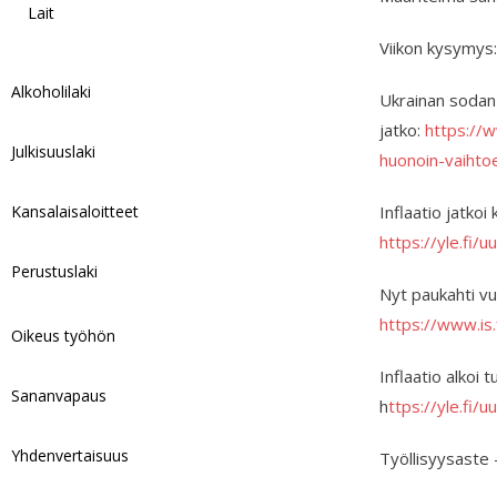
Lait
Viikon kysymys
Alkoholilaki
Ukrainan sodan t
jatko:
https://w
Julkisuuslaki
huonoin-vaihto
Kansalaisaloitteet
Inflaatio jatko
https://yle.fi/
Perustuslaki
Nyt paukahti vu
https://www.is
Oikeus työhön
Inflaatio alkoi
Sananvapaus
h
ttps://yle.fi/
Yhdenvertaisuus
Työllisyysaste