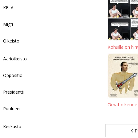
KELA
Migri
Oikeisto
Kohuilla on hi
Äärioikeisto
Oppositio
Presidentti
Omat oikeudet
Puolueet
Keskusta
P