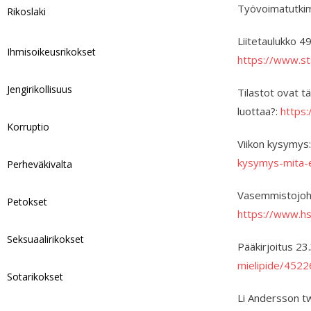
Työvoimatutkim
Rikoslaki
Liitetaulukko 4
Ihmisoikeusrikokset
https://www.st
Jengirikollisuus
Tilastot ovat tä
luottaa?:
https:
Korruptio
Viikon kysymys:
kysymys-mita-er
Perheväkivalta
Vasemmisto­johto
Petokset
https://www.hs
Seksuaalirikokset
Pääkirjoitus 23
mielipide/452
Sotarikokset
Li Andersson tw