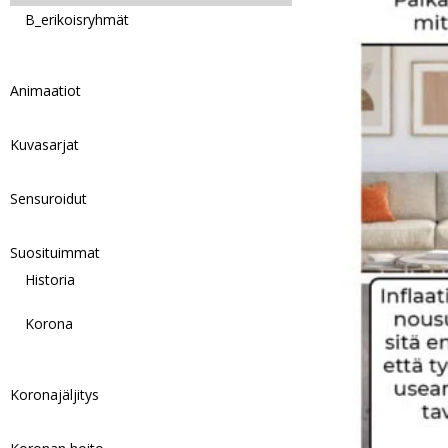
B_erikoisryhmät
Animaatiot
Kuvasarjat
Sensuroidut
Suosituimmat
Historia
Korona
Koronajäljitys