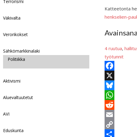
Terrorismi
Katteetonta hen
henkselien-pau
Väkivalta
Avainsan
Verorikokset
4 ruutua
, 
hallit
Sähkömarkkinalaki
työtunnit
Politiikka
F
Aktivismi
a
X
c
B
Aluevaltuutetut
e
l
W
AVI
b
u
h
R
o
e
a
e
E
Eduskunta
o
s
t
d
m
C