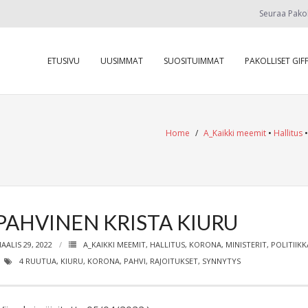
Seuraa Pako
ETUSIVU
UUSIMMAT
SUOSITUIMMAT
PAKOLLISET GIFF
Home
/
A_Kaikki meemit
•
Hallitus
PAHVINEN KRISTA KIURU
AALIS 29, 2022
A_KAIKKI MEEMIT
,
HALLITUS
,
KORONA
,
MINISTERIT
,
POLITIIKK
4 RUUTUA
,
KIURU
,
KORONA
,
PAHVI
,
RAJOITUKSET
,
SYNNYTYS