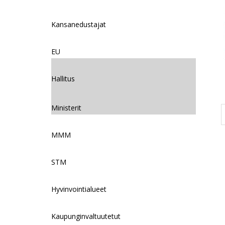
Kansanedustajat
EU
Hallitus
Ministerit
MMM
STM
Hyvinvointialueet
Kaupunginvaltuutetut