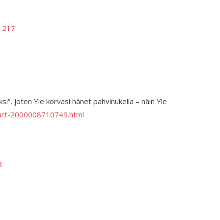
1217
i”, joten Yle korvasi hänet pahvi­nukella – näin Yle
ka/art-2000008710749.html
3