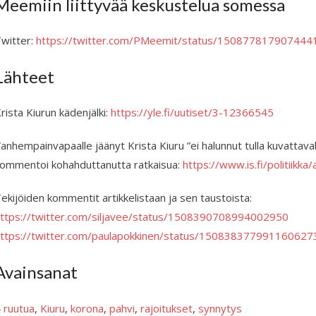
Meemiin liittyvää keskustelua somessa
witter:
https://twitter.com/PMeemit/status/150877817907444
Lähteet
rista Kiurun käden­jälki:
https://yle.fi/uutiset/3-12366545
anhempainvapaalle jäänyt Krista Kiuru ”ei halunnut tulla kuvattavaks
ommentoi kohahduttanutta ratkaisua:
https://www.is.fi/politiik
ekijöiden kommentit artikkelistaan ja sen taustoista:
ttps://twitter.com/siljavee/status/1508390708994002950
ttps://twitter.com/paulapokkinen/status/150838377991160627
Avainsanat
 ruutua
, 
Kiuru
, 
korona
, 
pahvi
, 
rajoitukset
, 
synnytys