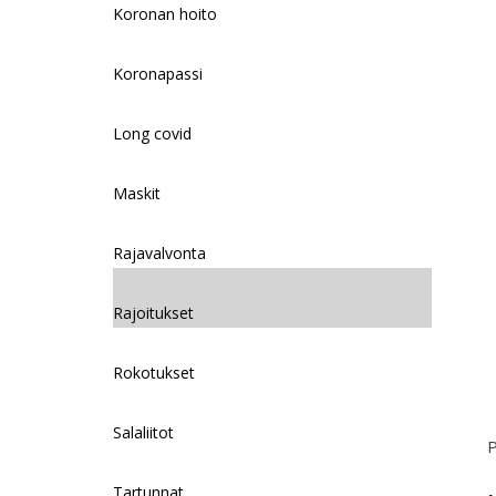
Koronan hoito
Koronapassi
Long covid
Maskit
Rajavalvonta
Rajoitukset
Rokotukset
Salaliitot
P
Tartunnat