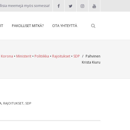
llisia meemejä myös somessa!
IT
PAKOLLISET MITKÄ?
OTA YHTEYTTÄ
•
Korona
•
Ministerit
•
Politiikka
•
Rajoitukset
•
SDP
/
Pahvinen
Krista Kiuru
A
,
RAJOITUKSET
,
SDP