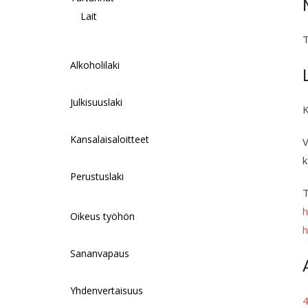
Lait
T
Alkoholilaki
Julkisuuslaki
K
Kansalaisaloitteet
V
k
Perustuslaki
T
h
Oikeus työhön
h
Sananvapaus
Yhdenvertaisuus
4