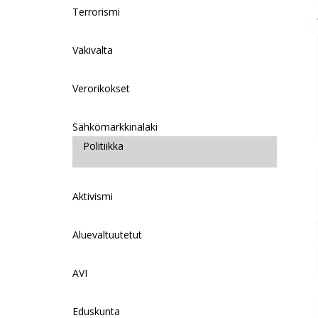
Terrorismi
k
Väkivalta
Verorikokset
Sähkömarkkinalaki
Politiikka
Aktivismi
Aluevaltuutetut
AVI
Eduskunta