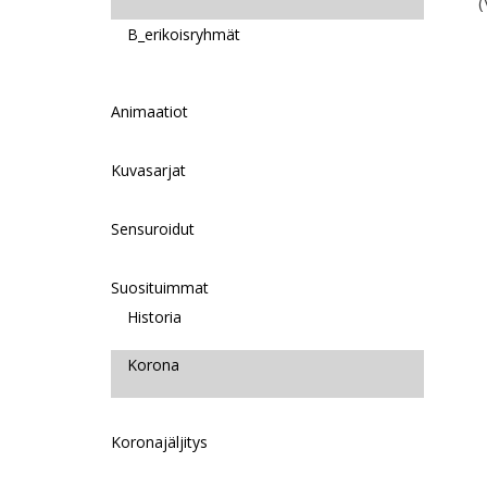
(
B_erikoisryhmät
Animaatiot
Kuvasarjat
Sensuroidut
Suosituimmat
Historia
Korona
Koronajäljitys