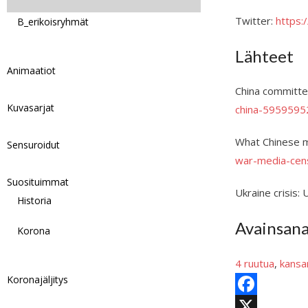
Twitter:
https:
B_erikoisryhmät
Lähteet
Animaatiot
China committe
Kuvasarjat
china-5959595
What Chinese m
Sensuroidut
war-media-cen
Suosituimmat
Ukraine crisis:
Historia
Avainsan
Korona
4 ruutua
, 
kans
Koronajäljitys
F