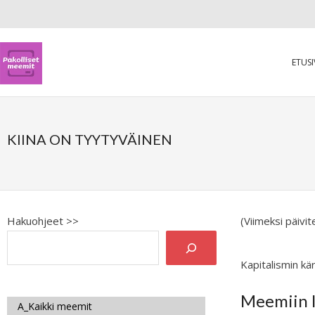
ETUS
KIINA ON TYYTYVÄINEN
Hakuohjeet >>
(Viimeksi päivi
Kapitalismin kä
Meemiin l
A_Kaikki meemit