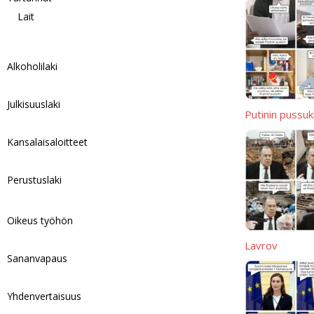
Lait
Alkoholilaki
Julkisuuslaki
Putinin pussu
Kansalaisaloitteet
Perustuslaki
Oikeus työhön
Lavrov
Sananvapaus
Yhdenvertaisuus