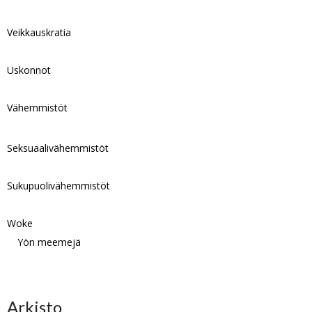
Veikkauskratia
Uskonnot
Vähemmistöt
Seksuaalivähemmistöt
Sukupuolivähemmistöt
Woke
Yön meemejä
Arkisto