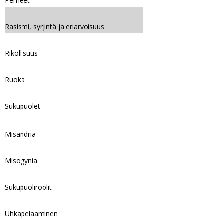
Perheet
Rasismi, syrjintä ja eriarvoisuus
Rikollisuus
Ruoka
Sukupuolet
Misandria
Misogynia
Sukupuoliroolit
Uhkapelaaminen