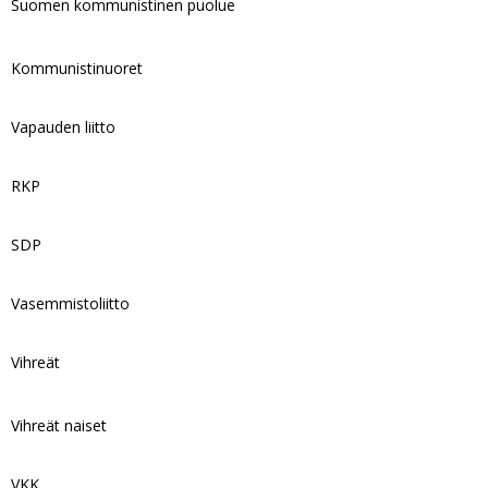
Suomen kommunistinen puolue
Kommunistinuoret
Vapauden liitto
RKP
SDP
Vasemmistoliitto
Vihreät
Vihreät naiset
VKK