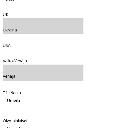
UK
Ukraina
USA
Valko-Venäjä
Venäjä
Tšetšenia
Urheilu
Olympialaiset