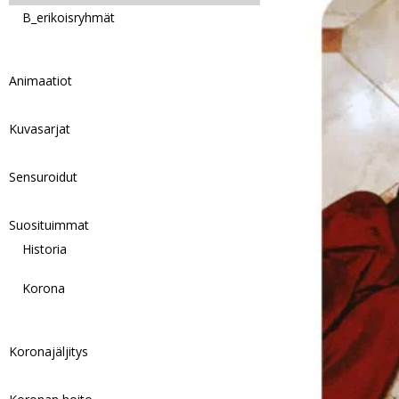
B_erikoisryhmät
Animaatiot
Kuvasarjat
Sensuroidut
Suosituimmat
Historia
Korona
Koronajäljitys