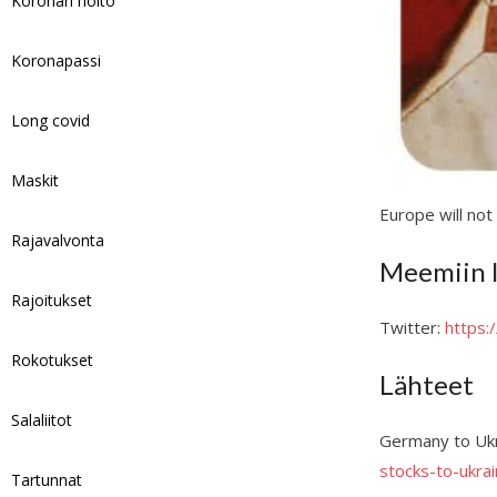
Koronan hoito
Koronapassi
Long covid
Maskit
Europe will not
Rajavalvonta
Meemiin l
Rajoitukset
Twitter:
https
Rokotukset
Lähteet
Salaliitot
Germany to Ukr
stocks-to-ukra
Tartunnat