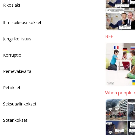
p
L
r
Rikoslaki
i
e
Ihmisoikeusrikokset
n
k
BFF
Jengirikollisuus
Korruptio
Perheväkivalta
Petokset
When people d
Seksuaalirikokset
Sotarikokset