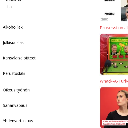
Lait
Alkoholilaki
Prosessi on a
Julkisuuslaki
Kansalaisaloitteet
Perustuslaki
Whack-A-Turk
Oikeus työhön
Sananvapaus
Yhdenvertaisuus