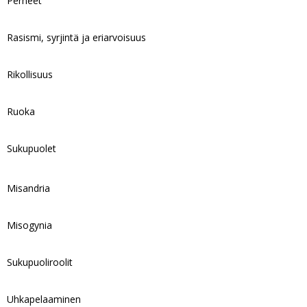
Perheet
Rasismi, syrjintä ja eriarvoisuus
Rikollisuus
Ruoka
Sukupuolet
Misandria
Misogynia
Sukupuoliroolit
Uhkapelaaminen