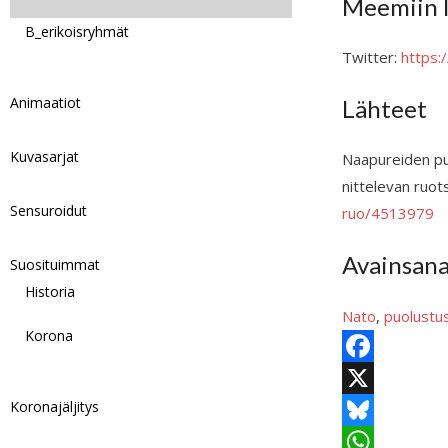
Meemiin l
B_erikoisryhmät
Twitter:
https
Animaatiot
Lähteet
Kuvasarjat
Naa­pu­rei­den pu
nit­te­le­van ruot­
Sensuroidut
ruo/4513979
Avainsan
Suosituimmat
Historia
Nato
, 
puolustus
Korona
F
Koronajäljitys
a
X
c
B