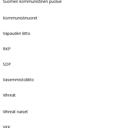
Suomen kommunistinen puolue
Kommunistinuoret
Vapauden liitto
RKP
SDP
Vasemmistoliitto
Vihreät
Vihreät naiset
VKK