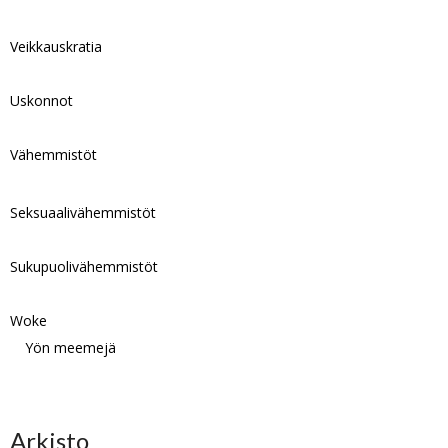
Veikkauskratia
Uskonnot
Vähemmistöt
Seksuaalivähemmistöt
Sukupuolivähemmistöt
Woke
Yön meemejä
Arkisto