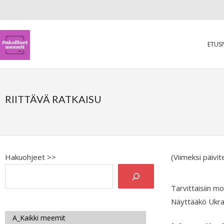
ETUS
RIITTÄVÄ RATKAISU
Hakuohjeet >>
(Viimeksi päivi
Tarvittaisiin mo
Näyttääkö Ukrain
A_Kaikki meemit