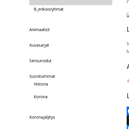
(
B_erikoisryhmät
Animaatiot
S
Kuvasarjat
h
Sensuroidut
Suosituimmat
4
Historia
Korona
Koronajäljitys
F