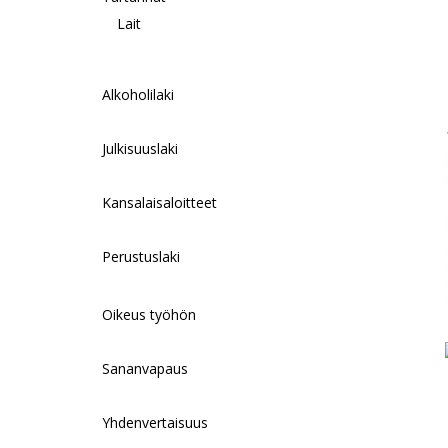
Lait
Alkoholilaki
Julkisuuslaki
Kansalaisaloitteet
Perustuslaki
Oikeus työhön
Sananvapaus
Yhdenvertaisuus