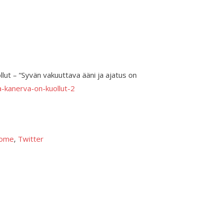
lut – “Syvän vakuuttava ääni ja ajatus on
ka-kanerva-on-kuollut-2
ome
, 
Twitter