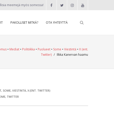
llisia meemejä myös somessa!
IT
PAKOLLISET MITKÄ?
OTA YHTEYTTÄ
omus
•
Mediat
•
Politiikka
•
Puolueet
•
Some
•
Viestintä
•
X (ent.
Twitter)
/
Ilkka Kanervan haamu
T
,
SOME
,
VIESTINTÄ
,
X (ENT. TWITTER)
OME
,
TWITTER