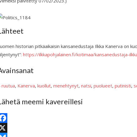
Viimeksi päivitetty 07/02/2023.)
Lähteet
uomen historian pitkäaikaisin kansanedustaja Ilkka Kanerva on kuol
iljentynyt”:
https://ilkkapohjalainen.fi/kotimaa/kansanedustaja-ilk
Avainsanat
 ruutua
, 
Kanerva
, 
kuollut
, 
menehtynyt
, 
natsi
, 
puolueet
, 
putinisti
, 
s
Lähetä meemi kavereillesi