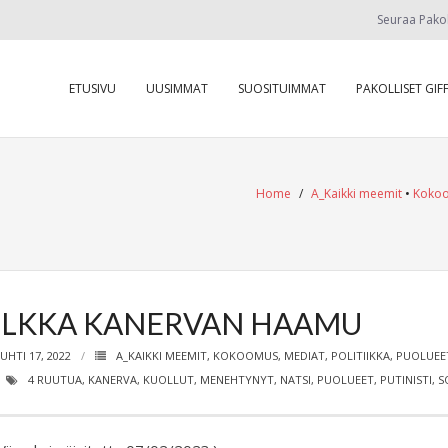
Seuraa Pako
ETUSIVU
UUSIMMAT
SUOSITUIMMAT
PAKOLLISET GIFF
Home
/
A_Kaikki meemit
•
Koko
ILKKA KANERVAN HAAMU
UHTI 17, 2022
A_KAIKKI MEEMIT
,
KOKOOMUS
,
MEDIAT
,
POLITIIKKA
,
PUOLUEE
4 RUUTUA
,
KANERVA
,
KUOLLUT
,
MENEHTYNYT
,
NATSI
,
PUOLUEET
,
PUTINISTI
,
S