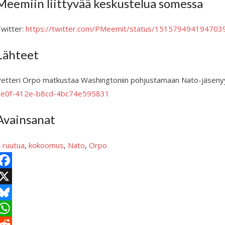
Meemiin liittyvää keskustelua somessa
witter:
https://twitter.com/PMeemit/status/151579494194703
Lähteet
etteri Orpo matkustaa Washingtoniin pohjustamaan Nato-jäseny
0e0f-412e-b8cd-4bc74e595831
Avainsanat
 ruutua
, 
kokoomus
, 
Nato
, 
Orpo
X
B
e
W