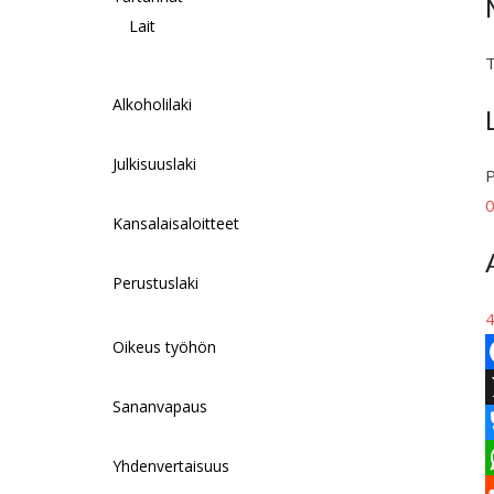
Lait
T
Alkoholilaki
Julkisuuslaki
P
Kansalaisaloitteet
Perustuslaki
4
Oikeus työhön
F
Sananvapaus
a
c
Yhdenvertaisuus
l