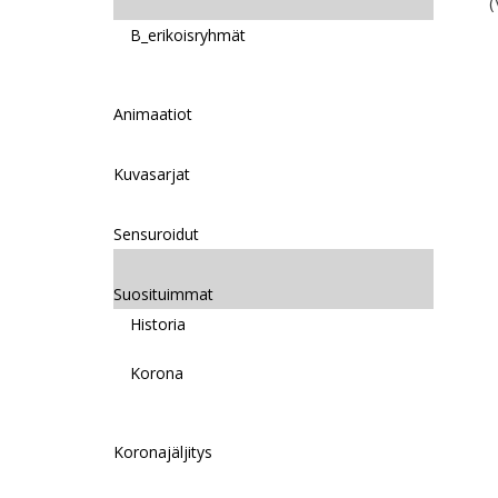
(
B_erikoisryhmät
Animaatiot
Kuvasarjat
Sensuroidut
Suosituimmat
Historia
Korona
Koronajäljitys