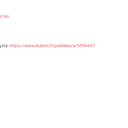
9749
yttä:
https://www.iltalehti.fi/politiikka/a/5f9fe897-