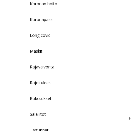
Koronan hoito
Koronapassi
Long covid
Maskit
Rajavalvonta
Rajoitukset
Rokotukset
Salaliitot
P
Tartunnat