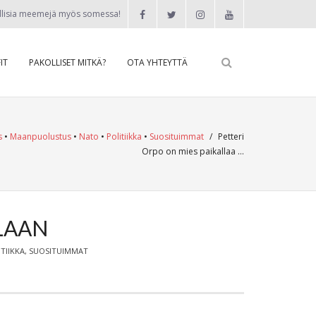
llisia meemejä myös somessa!
IT
PAKOLLISET MITKÄ?
OTA YHTEYTTÄ
s
•
Maanpuolustus
•
Nato
•
Politiikka
•
Suosituimmat
/
Petteri
Orpo on mies paikallaa …
LLAAN
TIIKKA
,
SUOSITUIMMAT