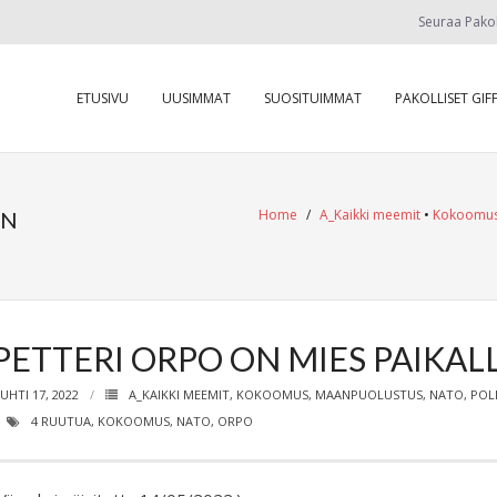
Seuraa Pako
ETUSIVU
UUSIMMAT
SUOSITUIMMAT
PAKOLLISET GIFF
Home
/
A_Kaikki meemit
•
Kokoomu
AN
PETTERI ORPO ON MIES PAIKA
UHTI 17, 2022
A_KAIKKI MEEMIT
,
KOKOOMUS
,
MAANPUOLUSTUS
,
NATO
,
POLI
4 RUUTUA
,
KOKOOMUS
,
NATO
,
ORPO